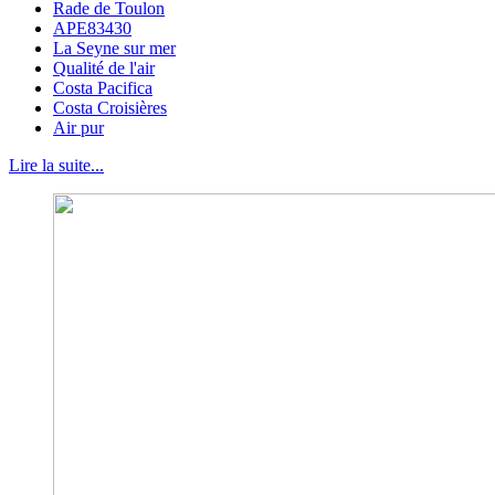
Rade de Toulon
APE83430
La Seyne sur mer
Qualité de l'air
Costa Pacifica
Costa Croisières
Air pur
Lire la suite...