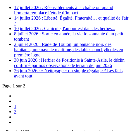
17 juillet 2026 : Réensablements à la chaîne ou quand
l’omerta remplace l’étude d’impact
14 juillet 2026 : Liberté, Égalité, Fraternité… et qualité de l'air
?
10 juillet 2026 : Canicule, l'amour est dans les herbes...
8 juillet 2026 : Sortie en apnée, la vie foisonnante d'un petit
tombant
2 juillet 2026 : Rade de Toulon, un panache noir, des
habitants, une navette maritime, des tables conchylicoles en
première ligne.
30 juin 2026 : Herbier de Posidonie à Sainte-Asile, le déclin
confirmé par nos observations de terrain de juin 2026
26 juin 2026 : « Nettoyage » ou simple régalage ? Les faits
avant tout
Page 1 sur 2
1
2