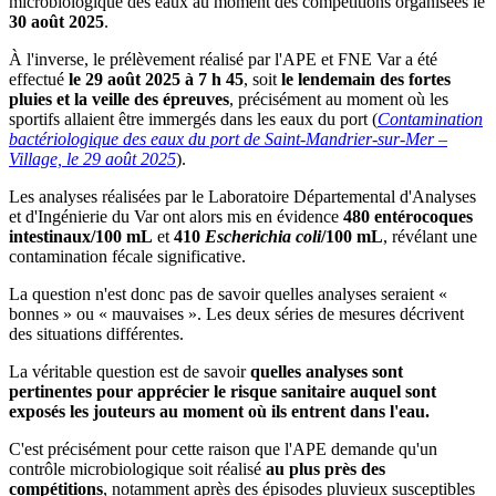
microbiologique des eaux au moment des compétitions organisées le
30 août 2025
.
À l'inverse, le prélèvement réalisé par l'APE et FNE Var a été
effectué
le 29 août 2025 à 7 h 45
, soit
le lendemain des fortes
pluies et la veille des épreuves
, précisément au moment où les
sportifs allaient être immergés dans les eaux du port (
Contamination
bactériologique des eaux du port de Saint-Mandrier-sur-Mer –
Village, le 29 août 2025
).
Les analyses réalisées par le Laboratoire Départemental d'Analyses
et d'Ingénierie du Var ont alors mis en évidence
480 entérocoques
intestinaux/100 mL
et
410
Escherichia coli
/100 mL
, révélant une
contamination fécale significative.
La question n'est donc pas de savoir quelles analyses seraient «
bonnes » ou « mauvaises ». Les deux séries de mesures décrivent
des situations différentes.
La véritable question est de savoir
quelles analyses sont
pertinentes pour apprécier le risque sanitaire auquel sont
exposés les jouteurs au moment où ils entrent dans l'eau.
C'est précisément pour cette raison que l'APE demande qu'un
contrôle microbiologique soit réalisé
au plus près des
compétitions
, notamment après des épisodes pluvieux susceptibles