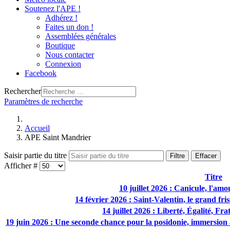
Soutenez l'APE !
Adhérez !
Faites un don !
Assemblées générales
Boutique
Nous contacter
Connexion
Facebook
Rechercher
Paramètres de recherche
Accueil
APE Saint Mandrier
Saisir partie du titre
Filtre
Effacer
Afficher #
Titre
10 juillet 2026 : Canicule, l'amou
14 février 2026 : Saint-Valentin, le grand fr
14 juillet 2026 : Liberté, Égalité, Fra
19 juin 2026 : Une seconde chance pour la posidonie, immersion