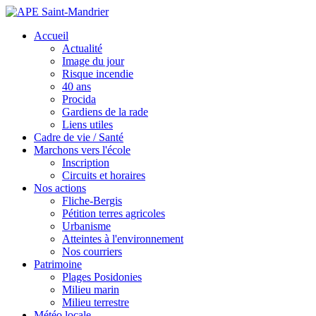
Accueil
Actualité
Image du jour
Risque incendie
40 ans
Procida
Gardiens de la rade
Liens utiles
Cadre de vie / Santé
Marchons vers l'école
Inscription
Circuits et horaires
Nos actions
Fliche-Bergis
Pétition terres agricoles
Urbanisme
Atteintes à l'environnement
Nos courriers
Patrimoine
Plages Posidonies
Milieu marin
Milieu terrestre
Météo locale