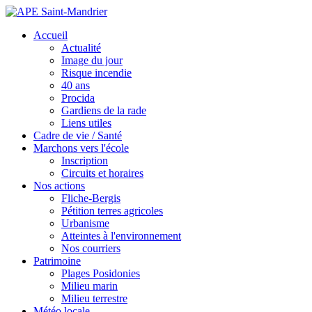
Accueil
Actualité
Image du jour
Risque incendie
40 ans
Procida
Gardiens de la rade
Liens utiles
Cadre de vie / Santé
Marchons vers l'école
Inscription
Circuits et horaires
Nos actions
Fliche-Bergis
Pétition terres agricoles
Urbanisme
Atteintes à l'environnement
Nos courriers
Patrimoine
Plages Posidonies
Milieu marin
Milieu terrestre
Météo locale