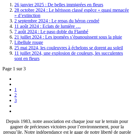
26 janvier 2025 : De belles immigrées en fleurs
28 octobre 2024 : Le hérisson classé espèce « quasi menacée
» d’extinction
2 septembre 2024 : Le repas du héron cendré
11 août 2024 : Eclats de lumière …
7 août 2024 : Le paso doble du Flambé
21 juillet 2024 : Les ipomées s’épanouissent sous la pluie
Libellule rouge
25 mai 2024, les couleuvres à échelons se dorent au soleil
11 juillet 2024, une explosion de couleurs, les succulentes
sont en fleurs
Page 1 sur 3
1
2
3
Depuis 1983, notre association est chaque jour sur le terrain pour
gagner de précieuses victoires pour l’environnement, pour la
presqu’ile. Notre indépendance est le gage de notre liberté de parole