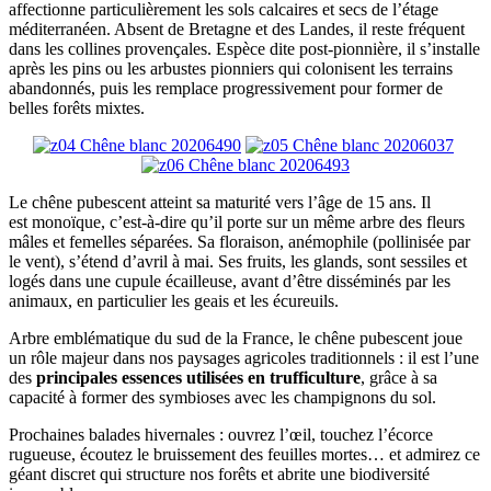
affectionne particulièrement les sols calcaires et secs de l’étage
méditerranéen. Absent de Bretagne et des Landes, il reste fréquent
dans les collines provençales. Espèce dite post-pionnière, il s’installe
après les pins ou les arbustes pionniers qui colonisent les terrains
abandonnés, puis les remplace progressivement pour former de
belles forêts mixtes.
Le chêne pubescent atteint sa maturité vers l’âge de 15 ans. Il
est monoïque, c’est-à-dire qu’il porte sur un même arbre des fleurs
mâles et femelles séparées. Sa floraison, anémophile (pollinisée par
le vent), s’étend d’avril à mai. Ses fruits, les glands, sont sessiles et
logés dans une cupule écailleuse, avant d’être disséminés par les
animaux, en particulier les geais et les écureuils.
Arbre emblématique du sud de la France, le chêne pubescent joue
un rôle majeur dans nos paysages agricoles traditionnels : il est l’une
des
principales essences utilisées en trufficulture
, grâce à sa
capacité à former des symbioses avec les champignons du sol.
Prochaines balades hivernales : ouvrez l’œil, touchez l’écorce
rugueuse, écoutez le bruissement des feuilles mortes… et admirez ce
géant discret qui structure nos forêts et abrite une biodiversité