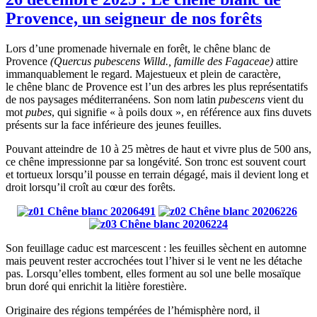
Provence, un seigneur de nos forêts
Lors d’une promenade hivernale en forêt, le chêne blanc de
Provence
(Quercus pubescens Willd., famille des Fagaceae)
attire
immanquablement le regard. Majestueux et plein de caractère,
le chêne blanc de Provence est l’un des arbres les plus représentatifs
de nos paysages méditerranéens. Son nom latin
pubescens
vient du
mot
pubes
, qui signifie « à poils doux », en référence aux fins duvets
présents sur la face inférieure des jeunes feuilles.
Pouvant atteindre de 10 à 25 mètres de haut et vivre plus de 500 ans,
ce chêne impressionne par sa longévité. Son tronc est souvent court
et tortueux lorsqu’il pousse en terrain dégagé, mais il devient long et
droit lorsqu’il croît au cœur des forêts.
Son feuillage caduc est marcescent : les feuilles sèchent en automne
mais peuvent rester accrochées tout l’hiver si le vent ne les détache
pas. Lorsqu’elles tombent, elles forment au sol une belle mosaïque
brun doré qui enrichit la litière forestière.
Originaire des régions tempérées de l’hémisphère nord, il