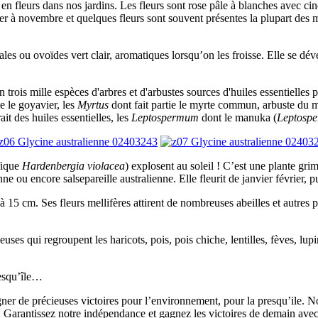
t en fleurs dans nos jardins. Les fleurs sont rose pâle à blanches avec cin
ier à novembre et quelques fleurs sont souvent présentes la plupart des 
les ou ovoïdes vert clair, aromatiques lorsqu’on les froisse. Elle se dév
trois mille espèces d'arbres et d'arbustes sources d'huiles essentielles 
ie le goyavier, les
Myrtus
dont fait partie le myrte commun, arbuste du 
it des huiles essentielles, les
Leptospermum
dont le manuka (
Leptosp
fique
Hardenbergia violacea
) explosent au soleil ! C’est une plante gri
e ou encore salsepareille australienne. Elle fleurit de janvier février, 
5 cm. Ses fleurs mellifères attirent de nombreuses abeilles et autres pol
ses qui regroupent les haricots, pois, pois chiche, lentilles, fèves, lupi
resqu’île…
ner de précieuses victoires pour l’environnement, pour la presqu’ile. No
s. Garantissez notre indépendance et gagnez les victoires de demain ave