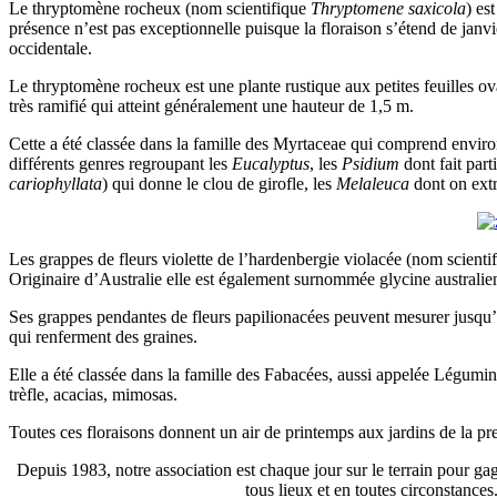
Le thryptomène rocheux (nom scientifique
Thryptomene saxicola
) es
présence n’est pas exceptionnelle puisque la floraison s’étend de janv
occidentale.
Le thryptomène rocheux est une plante rustique aux petites feuilles ova
très ramifié qui atteint généralement une hauteur de 1,5 m.
Cette a été classée dans la famille des Myrtaceae qui comprend environ 
différents genres regroupant les
Eucalyptus
, les
Psidium
dont fait part
cariophyllata
) qui donne le clou de girofle, les
Melaleuca
dont on extra
Les grappes de fleurs violette de l’hardenbergie violacée (nom scienti
Originaire d’Australie elle est également surnommée glycine australienn
Ses grappes pendantes de fleurs papilionacées peuvent mesurer jusqu’à 1
qui renferment des graines.
Elle a été classée dans la famille des Fabacées, aussi appelée Légumineu
trèfle, acacias, mimosas.
Toutes ces floraisons donnent un air de printemps aux jardins de la p
Depuis 1983, notre association est chaque jour sur le terrain pour gag
tous lieux et en toutes circonstance