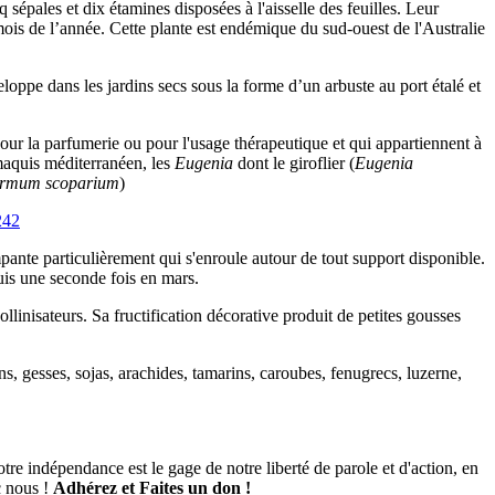
q sépales et dix étamines disposées à l'aisselle des feuilles. Leur
mois de l’année. Cette plante est endémique du sud-ouest de l'Australie
eloppe dans les jardins secs sous la forme d’un arbuste au port étalé et
pour la parfumerie ou pour l'usage thérapeutique et qui appartiennent à
maquis méditerranéen, les
Eugenia
dont le giroflier (
Eugenia
ermum scoparium
)
mpante particulièrement qui s'enroule autour de tout support disponible.
puis une seconde fois en mars.
linisateurs. Sa fructification décorative produit de petites gousses
ns, gesses, sojas, arachides, tamarins, caroubes, fenugrecs, luzerne,
tre indépendance est le gage de notre liberté de parole et d'action, en
c nous !
Adhérez et
Faites un don !