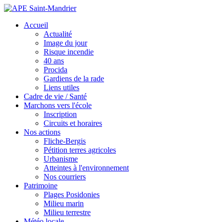
Accueil
Actualité
Image du jour
Risque incendie
40 ans
Procida
Gardiens de la rade
Liens utiles
Cadre de vie / Santé
Marchons vers l'école
Inscription
Circuits et horaires
Nos actions
Fliche-Bergis
Pétition terres agricoles
Urbanisme
Atteintes à l'environnement
Nos courriers
Patrimoine
Plages Posidonies
Milieu marin
Milieu terrestre
Météo locale