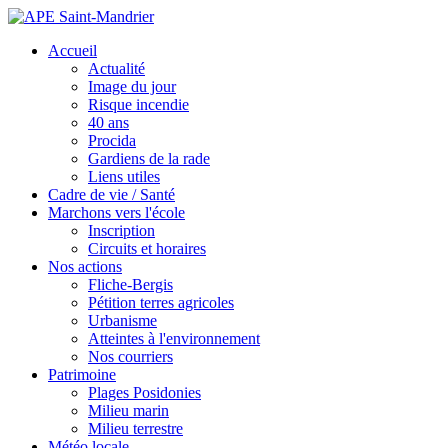
Accueil
Actualité
Image du jour
Risque incendie
40 ans
Procida
Gardiens de la rade
Liens utiles
Cadre de vie / Santé
Marchons vers l'école
Inscription
Circuits et horaires
Nos actions
Fliche-Bergis
Pétition terres agricoles
Urbanisme
Atteintes à l'environnement
Nos courriers
Patrimoine
Plages Posidonies
Milieu marin
Milieu terrestre
Météo locale