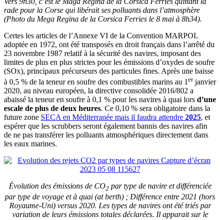
Vers 9h30, c’est le Maga Regina de la Corsica Ferries quittant la
rade pour la Corse qui libérait ses polluants dans l’atmosphère
(Photo du Mega Regina de la Corsica Ferries le 8 mai à 8h34).
Certes les articles de l’Annexe VI de la Convention MARPOL
adoptée en 1972, ont été transposés en droit français dans l’arrêté du
23 novembre 1987 relatif à la sécurité des navires, imposant des
limites de plus en plus strictes pour les émissions d’oxydes de soufre
(SOx), principaux précurseurs des particules fines. Après une baisse
er
à 0,5 % de la teneur en soufre des combustibles marins au 1
janvier
2020, au niveau européen, la directive consolidée 2016/802 a
abaissé la teneur en soufre à 0,1 % pour les navires à quai lors
d’une
escale de plus de deux heures
. Ce 0,10 % sera obligatoire dans la
future zone
SECA en Méditerranée mais il faudra attendre
2025
, et
espérer que les scrubbers seront également bannis des navires afin
de ne pas transférer les polluants atmosphériques directement dans
les eaux marines.
Évolution des émissions de CO
par type de navire et différenciée
2
par type de voyage et à quai (at berth) ; Différence entre 2021 (hors
Royaume-Uni) versus 2020. Les types de navires ont été triés par
variation de leurs émissions totales déclarées. Il apparait sur le