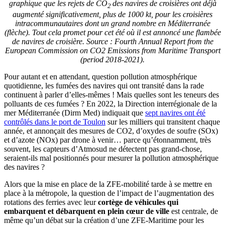
graphique que les rejets de CO
des navires de croisières ont déjà
2
augmenté significativement, plus de 1000 kt, pour les croisières
intracommunautaires dont un grand nombre en Méditerranée
(flèche). Tout cela promet pour cet été où il est annoncé une flambée
de navires de croisière. Source : Fourth Annual Report from the
European Commission on CO2 Emissions from Maritime Transport
(period 2018-2021).
Pour autant et en attendant, question pollution atmosphérique
quotidienne, les fumées des navires qui ont transité dans la rade
continuent à parler d’elles-mêmes ! Mais quelles sont les teneurs des
polluants de ces fumées ? En 2022, la Direction interrégionale de la
mer Méditerranée (Dirm Med) indiquait que
sept navires ont été
contrôlés dans le port de Toulon
sur les milliers qui transitent chaque
année, et annonçait des mesures de CO2, d’oxydes de soufre (SOx)
et d’azote (NOx) par drone à venir… parce qu’étonnamment, très
souvent, les capteurs d’Atmosud ne détectent pas grand-chose,
seraient-ils mal positionnés pour mesurer la pollution atmosphérique
des navires ?
Alors que la mise en place de la ZFE-mobilité tarde à se mettre en
place à la métropole, la question de l’impact de l’augmentation des
rotations des ferries avec leur
cortège de véhicules qui
embarquent et débarquent en plein cœur de ville
est centrale, de
même qu’un débat sur la création d’une ZFE-Maritime pour les