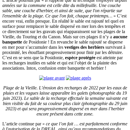
L’article poursuit par «
Il rappelle que la technique employée depuis
années sur la commune est celle dite du millefeuille. Une couche
sable, une couche d'herbier, et ainsi de suite, que l'on répartie sur
l'ensemble de la plage. Ce que l'on fait, chaque printemps…
» C’est
encore vrai, enfin presque. En réalité le sable est rajouté tel quel en
surface pour remplacer le sable dispersé en mer lors des tempêtes et
ce directement sur les gravats qui réapparaissent sur les plages de la
Vieille, du Touring et du Canon. Mais sur ces plages il n’y a
aucune
banquette
de Posidonie ! En revanche le sable rajouté se disperse
en mer pour s’accumuler dans les
vestiges des herbiers
survivant à
proximité, les étouffant progressivement pour finir par les détruire.
C’est en se sens que la Posidonie,
espèce protégée
est atteinte par
les recharges inutiles en sable et qui est l’objet de la plainte des
associations. Intox, confusion entre banquette et herbier !
Plage de la Vieille. L’érosion des recharges de 2022 par les eaux de
pluies et les vagues laisse apparaître les galets (photographie du 19
juin 2023). Le sable de la recharge effectuée la semaine suivante est
bien visible du fait de sa couleur plus clair (photographie du 29 juin
2023) et qui sera progressivement dispersé en mer dans l’herbier
encore présent dans cette zone.
L’article continue par «
ce que l’on fait … est parfaitement conforme
à l'autorisation de la DREAL, ainsi qu’aux recommandations du