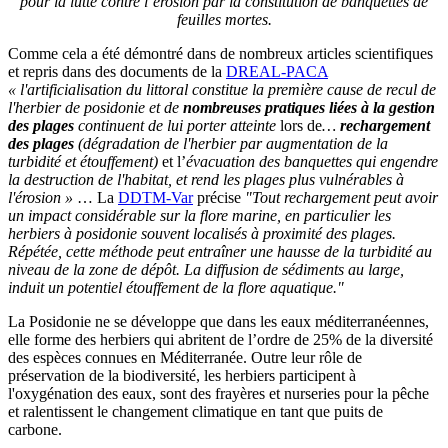
pour la lutte contre l’érosion par la constitution de banquettes de
feuilles mortes.
Comme cela a été démontré dans de nombreux articles scientifiques
et repris dans des documents de la
DREAL-PACA
« l'artificialisation du littoral constitue la première cause de recul de
l'herbier de posidonie et de
nombreuses pratiques liées à la gestion
des plages
continuent de lui porter atteinte
lors de
…
rechargement
des plages
(dégradation de l'herbier par augmentation de la
turbidité et étouffement)
et l’
évacuation des banquettes qui engendre
la destruction de l'habitat, et rend les plages plus vulnérables à
l'érosion »
… La
DDTM-Var
précise
"Tout rechargement peut avoir
un impact considérable sur la flore marine, en particulier les
herbiers à posidonie souvent localisés à proximité des plages.
Répétée, cette méthode peut entraîner une hausse de la turbidité au
niveau de la zone de dépôt. La diffusion de sédiments au large,
induit un potentiel étouffement de la flore aquatique."
La Posidonie ne se développe que dans les eaux méditerranéennes,
elle forme des herbiers qui abritent de l’ordre de 25% de la diversité
des espèces connues en Méditerranée. Outre leur rôle de
préservation de la biodiversité, les herbiers participent à
l'oxygénation des eaux, sont des frayères et nurseries pour la pêche
et ralentissent le changement climatique en tant que puits de
carbone.