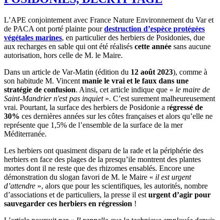
L’APE conjointement avec France Nature Environnement du Var et
de PACA ont porté plainte pour
destruction d’espèce protégées
végétales marines
, en particulier des herbiers de Posidonies, due
aux recharges en sable qui ont été réalisés
cette année
sans aucune
autorisation, hors celle de M. le Maire.
Dans un article de Var-Matin (édition du
12 août 2023
), comme à
son habitude M. Vincent
manie le vrai et le faux dans une
stratégie de confusion
. Ainsi, cet article indique que «
le maire de
Saint-Mandrier n'est pas inquiet
». C’est surement malheureusement
vrai. Pourtant, la surface des herbiers de Posidonie a r
égressé de
30%
ces dernières années sur les côtes françaises et alors qu’elle ne
représente que 1,5% de l’ensemble de la surface de la mer
Méditerranée.
Les herbiers ont quasiment disparu de la rade et la périphérie des
herbiers en face des plages de la presqu’ile montrent des plantes
mortes dont il ne reste que des rhizomes ensablés. Encore une
démonstration du slogan favori de M. le Maire «
il est urgent
d’attendre
», alors que pour les scientifiques, les autorités, nombre
d’associations et de particuliers, la presse il est
urgent d’agir pour
sauvegarder ces herbiers en régression
!