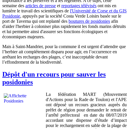
importance à les préserver et à les régénérer. A ce sujet, cette
semaine des
articles de presse
et
reportages télévisés
ont mis en
lumière le travail des scientifiques de
l'Université de Corse et du GIS
Posidonie
, appuyés par la société Costa Verde Loisirs basée sur le
port de Taverna qui ont replanté des
boutures de posidonies
afin
d'aider l'herbier à coloniser plus rapidement les fonds marins détruits
et lui permettre ainsi d'assurer ses fonctions écologiques et
économiques majeures.
Mais à Saint-Mandrier, pour la commune il est urgent d’attendre que
l’herbier ait complétement disparu pour agir, en l’occurrence en
arrêtant les recharges des plages, c’est inacceptable devant
l’effondrement de la biodiversité.
Dépôt d'un recours pour sauver les
posidonies
La fédération MART (Mouvement
d'Actions pour la Rade de Toulon) et l'APE
ont déposé un recours gracieux auprès du
préfet de région pour demander le retrait de
l’arrêté préfectoral en date du 08/07/2019
accordant une dispense d’étude d’impact
pour le rechargement en sable de la plage de