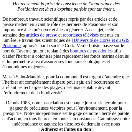
Heureusement la prise de conscience de l’importance des
Posidonies est là et s’exprime parfois spontanément
.
De nombreux travaux scientifiques repris par des articles et de
presse mettent en avant le rôle des herbiers de Posidonie et son
importance à les préserver et à les régénérer. A ce sujet, cette
semaine des
articles de presse
et
reportages télévisés
ont mis en
lumière le travail des scientifiques de
l'Université de Corse et du GIS
Posidonie
, appuyés par la société Costa Verde Loisirs basée sur le
port de Taverna qui ont replanté des
boutures de posidonies
afin
d'aider l'herbier à coloniser plus rapidement les fonds marins détruits
et lui permettre ainsi d'assurer ses fonctions écologiques et
économiques majeures.
Mais à Saint-Mandrier, pour la commune il est urgent d’attendre que
l’herbier ait complétement disparu pour agir, en l’occurrence en
arrêtant les recharges des plages, c’est inacceptable devant
l’effondrement de la biodiversité.
Depuis 1983, notre association est chaque jour sur le terrain pour
gagner de précieuses victoires pour l’environnement, pour la
presqu’ile. Notre indépendance est le gage de notre liberté de parole
et d'action, en tous lieux et en toutes circonstances. Garantissez notre
indépendance et gagnez les victoires de demain avec nous
!
Adhérez et
Faites un don !