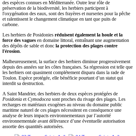
des espèces connues en Méditerranée. Outre leur rôle de
préservation de la biodiversité, les herbiers participent à
l'oxygénation des eaux, sont des frayères et nurseries pour la pêche
et ralentissent le changement climatique en tant que puits de
carbone.
Les herbiers de Posidonies
réduisent également la houle et la
force des vagues
en domaine littoral, entraînant une augmentation
des dépôts de sable et donc
la protection des plages contre
l'érosion
.
Malheureusement, la surface des herbiers diminue progressivement
depuis des années sur les côtes françaises. Sa régression est telle que
les herbiers ont quasiment complétement disparu dans la rade de
Toulon. Espèce protégée, elle bénéficie pourtant d’un statut qui
interdit sa destruction.
A Saint Mandrier, des herbiers de deux espèces protégées de
Posidonia
et
Cymodocea
sont proches du rivage des plages. Les
recharges en matériaux exogènes au niveau du domaine public
maritime naturel de ces plages nécessitent en conséquence une
analyse de leurs impacts environnementaux par l’autorité
environnementale avant délivrance d’une éventuelle autorisation
assortie des quantités autorisées.