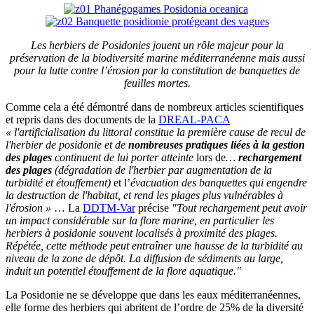
Les herbiers de Posidonies jouent un rôle majeur pour la
préservation de la biodiversité marine méditerranéenne mais aussi
pour la lutte contre l’érosion par la constitution de banquettes de
feuilles mortes.
Comme cela a été démontré dans de nombreux articles scientifiques
et repris dans des documents de la
DREAL-PACA
« l'artificialisation du littoral constitue la première cause de recul de
l'herbier de posidonie et de
nombreuses pratiques liées à la gestion
des plages
continuent de lui porter atteinte
lors de
…
rechargement
des plages
(dégradation de l'herbier par augmentation de la
turbidité et étouffement)
et l’
évacuation des banquettes qui engendre
la destruction de l'habitat, et rend les plages plus vulnérables à
l'érosion »
… La
DDTM-Var
précise
"Tout rechargement peut avoir
un impact considérable sur la flore marine, en particulier les
herbiers à posidonie souvent localisés à proximité des plages.
Répétée, cette méthode peut entraîner une hausse de la turbidité au
niveau de la zone de dépôt. La diffusion de sédiments au large,
induit un potentiel étouffement de la flore aquatique."
La Posidonie ne se développe que dans les eaux méditerranéennes,
elle forme des herbiers qui abritent de l’ordre de 25% de la diversité