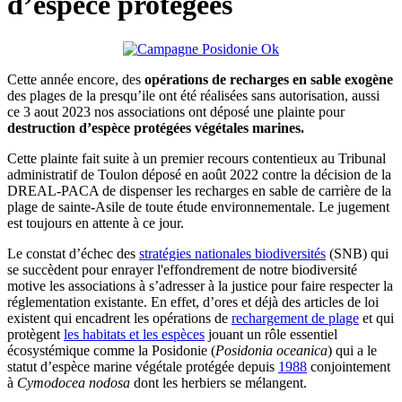
d’espèce protégées
Cette année encore, des
opérations de recharges en sable exogène
des plages de la presqu’ile ont été réalisées sans autorisation, aussi
ce 3 aout 2023 nos associations ont déposé une plainte pour
destruction d’espèce protégées végétales marines.
Cette plainte fait suite à un premier recours contentieux au Tribunal
administratif de Toulon déposé en août 2022 contre la décision de la
DREAL-PACA de dispenser les recharges en sable de carrière de la
plage de sainte-Asile de toute étude environnementale. Le jugement
est toujours en attente à ce jour.
Le constat d’échec des
stratégies nationales biodiversités
(SNB) qui
se succèdent pour enrayer l'effondrement de notre biodiversité
motive les associations à s’adresser à la justice pour faire respecter la
réglementation existante. En effet, d’ores et déjà des articles de loi
existent qui encadrent les opérations de
rechargement de plage
et qui
protègent
les habitats et les espèces
jouant un rôle essentiel
écosystémique comme la Posidonie (
Posidonia oceanica
) qui a le
statut d’espèce marine végétale protégée depuis
1988
conjointement
à
Cymodocea nodosa
dont les herbiers se mélangent.