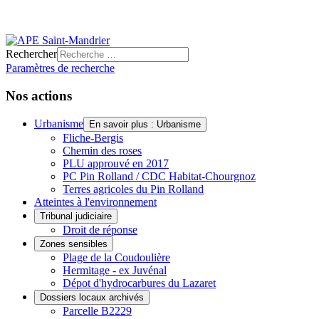
Rechercher
Paramètres de recherche
Nos actions
Urbanisme
En savoir plus : Urbanisme
Fliche-Bergis
Chemin des roses
PLU approuvé en 2017
PC Pin Rolland / CDC Habitat-Chourgnoz
Terres agricoles du Pin Rolland
Atteintes à l'environnement
Tribunal judiciaire
Droit de réponse
Zones sensibles
Plage de la Coudoulière
Hermitage - ex Juvénal
Dépot d'hydrocarbures du Lazaret
Dossiers locaux archivés
Parcelle B2229