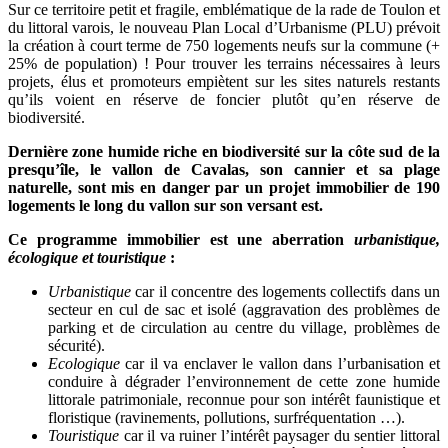
Sur ce territoire petit et fragile, emblématique de la rade de Toulon et
du littoral varois, le nouveau Plan Local d’Urbanisme (PLU) prévoit
la création à court terme de 750 logements neufs sur la commune (+
25% de population) ! Pour trouver les terrains nécessaires à leurs
projets, élus et promoteurs empiètent sur les sites naturels restants
qu’ils voient en réserve de foncier plutôt qu’en réserve de
biodiversité.
Dernière zone humide riche en biodiversité sur la côte sud de la
presqu’île, le vallon de Cavalas, son cannier et sa plage
naturelle, sont mis en danger par un projet immobilier de 190
logements le long du vallon sur son versant est.
Ce programme immobilier est une aberration
urbanistique,
écologique et touristique
:
Urbanistique
car il concentre des logements collectifs dans un
secteur en cul de sac et isolé (aggravation des problèmes de
parking et de circulation au centre du village, problèmes de
sécurité).
Ecologique
car il va enclaver le vallon dans l’urbanisation et
conduire à dégrader l’environnement de cette zone humide
littorale patrimoniale, reconnue pour son intérêt faunistique et
floristique (ravinements, pollutions, surfréquentation …).
Touristique
car il va ruiner l’intérêt paysager du sentier littoral