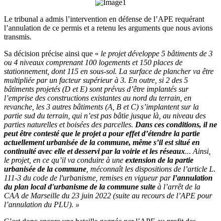
Le tribunal a admis l’intervention en défense de l’APE requérant
l’annulation de ce permis et a retenu les arguments que nous avions
transmis.
Sa décision précise ainsi que «
le projet développe 5 bâtiments de 3
ou 4 niveaux comprenant 100 logements et 150 places de
stationnement, dont 115 en sous-sol. La surface de plancher va être
multipliée par un facteur supérieur à 3. En outre, si 2 des 5
bâtiments projetés (D et E) sont prévus d’être implantés sur
l’emprise des constructions existantes au nord du terrain, en
revanche, les 3 autres bâtiments (A, B et C) s’implantent sur la
partie sud du terrain, qui n’est pas bâtie jusque là, au niveau des
parties naturelles et boisées des parcelles.
Dans ces conditions, il ne
peut être contesté que le projet a pour effet d’étendre la partie
actuellement urbanisée de la commune, même s’il est situé en
continuité avec elle et desservi par la voirie et les réseaux
... Ainsi,
le projet, en ce qu’il va conduire à une
extension de la partie
urbanisée de la commune
, méconnaît les dispositions de l’article L.
111-3 du code de l'urbanisme, remises en vigueur par
l’annulation
du plan local d'urbanisme de la commune suite
à l’arrêt de la
CAA de Marseille du 23 juin 2022 (suite au recours de l’APE pour
l’annulation du PLU). »