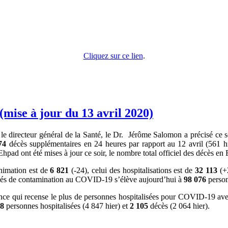
Cliquez sur ce lien
.
mise à jour du 13 avril 2020)
directeur général de la Santé, le Dr. Jérôme Salomon a précisé ce so
74
décès supplémentaires en 24 heures par rapport au 12 avril (561 hi
hpad ont été mises à jour ce soir, le nombre total officiel des décès 
nimation est de
6 821
(-24), celui des hospitalisations est de
32 113
(+
més de contamination au COVID-19 s’élève aujourd’hui à
98 076
perso
France qui recense le plus de personnes hospitalisées pour COVID-19 av
28
personnes hospitalisées (4 847 hier) et
2 105
décès (2 064 hier).