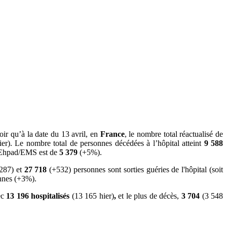
ir qu’à la date du 13 avril, en
France
, le nombre total réactualisé de
er). Le nombre total de personnes décédées à l’hôpital atteint
9 588
en Ehpad/EMS est de
5 379
(+5%).
287) et
27 718
(+532) personnes sont sorties guéries de l'hôpital (soit
nnes (+3%).
ec
13 196
hospitalisés
(13 165 hier)
,
et le plus de décès,
3 704
(3 548