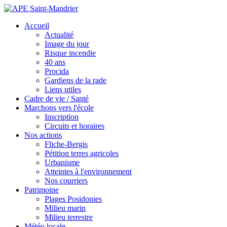
Accueil
Actualité
Image du jour
Risque incendie
40 ans
Procida
Gardiens de la rade
Liens utiles
Cadre de vie / Santé
Marchons vers l'école
Inscription
Circuits et horaires
Nos actions
Fliche-Bergis
Pétition terres agricoles
Urbanisme
Atteintes à l'environnement
Nos courriers
Patrimoine
Plages Posidonies
Milieu marin
Milieu terrestre
Météo locale