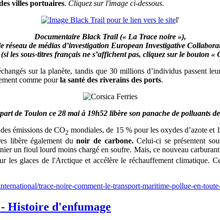
es villes portuaires
.
Cliquez sur l'image ci-dessous
.
l'
Documentaire Black Trail (« La Trace noire »),
 le réseau de médias d’investigation European Investigative Collabora
si les sous-titres français ne s’affichent pas, cliquez sur le bouton «
hangés sur la planète, tandis que 30 millions d’individus passent leur
onnement comme pour
la santé des riverains des ports
.
épart de Toulon ce 28 mai à 19h52 libère son panache de polluants d
% des émissions de CO
mondiales, de 15 % pour les oxydes d’azote et 
2
es libère également du
noir de carbone.
Celui-ci se présentent so
ier un fioul lourd moins chargé en soufre. Mais, ce nouveau carburan
ur les glaces de l'Arctique et accélère le réchauffement climatique. 
nternational/trace-noire-comment-le-transport-maritime-pollue-en-toute
- Histoire d'enfumage