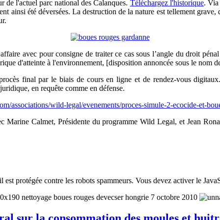
ur de l'actuel parc national des Calanques.
Téléchargez l'historique
. Via
nt ainsi été déversées. La destruction de la nature est tellement grave, q
ur.
’affaire avec pour consigne de traiter ce cas sous l’angle du droit péna
nérique d'atteinte à l'environnement, [disposition annoncée sous le nom 
ocès final par le biais de cours en ligne et de rendez-vous digitaux.
 juridique, en requête comme en défense.
com/associations/wild-legal/evenements/proces-simule-2-ecocide-et-bou
 avec Marine Calmet, Présidente du programme Wild Legal, et Jean Rona
l est protégée contre les robots spammeurs. Vous devez activer le JavaSc
ral sur la consommation des moules et huitr