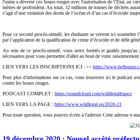
l'usine a déversé ces boues rouges avec l'autorisation de l’État, au cœ
mètres de profondeur. Au total, 32 millions de tonnes de déchets auraie
s’agit d’une violation des droits de l’océan et d’un cas d’écocide maje
Pour ce second procès-simulé, les étudiants se verront ici soumettre l
par l’application de la qualification de crime d’écocide et de délit gé
Au sein de ce procès-simulé, vous serez formés et guidés jusqu'au pr
nécessaires pour vous permettre d'aller au bout de votre raisonnement
LIEN VERS LES INSCRIPTIONS ICI : >>
https://www.helloasso.
Pour plus d'informations sur ce cas, vous trouverez ici le podcast
contre les boues rouges.
PODCAST COMPLET :
https://soundcloud.com/wildlegalfrance
LIEN VERS LA PAGE :
https://www.wildlegal.eu/2020-21
Pour toute question, vous pouvez écrire à l'adresse
Cette adresse e-mai
19 décembre 2020 : Nouvel arrêté préfecto