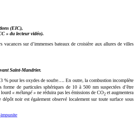
tions (EIC),
 CC » du lecteur vidéo).
s vacances sur d’immenses bateaux de croisière aux allures de villes
evant Saint-Mandrier.
13 % pour les oxydes de soufre…. En outre, la combustion incomplète
us forme de particules sphériques de 10 à 500 nm suspectées d’être
t lourd
« mélangé »
ne réduira pas les émissions de CO
et augmentera
2
Ce dépôt noir est également observé localement sur toute surface sous
-impunite