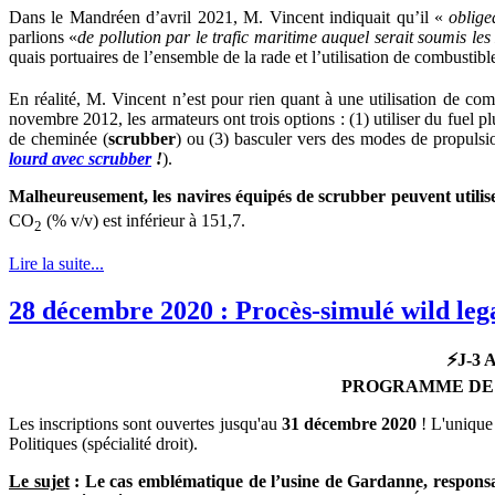
Dans le Mandréen d’avril 2021, M. Vincent indiquait qu’il «
oblige
parlions «
de pollution par le trafic maritime auquel serait soumis l
quais portuaires de l’ensemble de la rade et l’utilisation de combust
En réalité, M. Vincent n’est pour rien quant à une utilisation de com
novembre 2012, les armateurs ont trois options : (1) utiliser du fuel p
de cheminée (
scrubber
) ou (3) basculer vers des modes de propulsi
lourd avec scrubber
!
).
Malheureusement, les navires équipés de scrubber peuvent utilise
CO
(% v/v) est inférieur à 151,7.
2
Lire la suite...
28 décembre 2020 : Procès-simulé wild lega
⚡J-3
PROGRAMME DE 
Les inscriptions sont ouvertes jusqu'au
31 décembre 2020
! L'unique 
Politiques (spécialité droit).
Le sujet
:
Le cas emblématique de l’usine de Gardanne, responsa