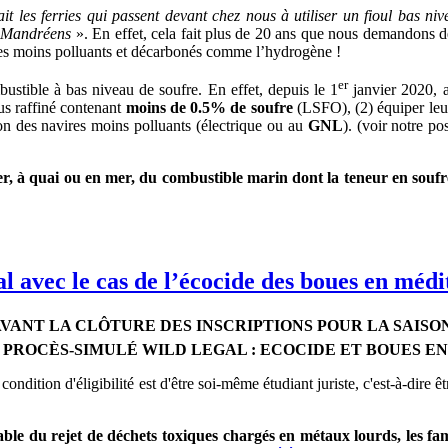
ait les ferries qui passent devant chez nous à utiliser un fioul bas ni
es Mandréens
». En effet, cela fait plus de 20 ans que nous demandons de 
ibles moins polluants et décarbonés comme l’hydrogène !
er
bustible à bas niveau de soufre. En effet, depuis le 1
janvier 2020, a
lus raffiné contenant
moins de 0.5% de soufre
(LSFO), (2) équiper leur
on des navires moins polluants (électrique ou au
GNL
). (voir notre po
r, à quai ou en mer, du combustible marin dont la teneur en soufr
l avec le cas de l’écocide des boues en méd
 AVANT LA CLÔTURE DES INSCRIPTIONS POUR LA SAISON
PROCÈS-SIMULÉ WILD LEGAL : ECOCIDE ET BOUES E
condition d'éligibilité est d'être soi-même étudiant juriste, c'est-à-dire ê
ble du rejet de déchets toxiques chargés en métaux lourds, les f