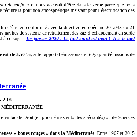
veau de soufre
» et nous accusait d’être dans le verbe parce que nous
réduire la pollution atmosphérique insistant pour l’électrification des
fin d’être en conformité avec la directive européenne 2012/33 du 21
s navires de système de retraitement des gaz d’échappement en sortie
st à ce sujet :
1er janvier 2020 : Le fuel lourd est mort ! Vive le fuel
e est de 3,50 %
, si le rapport d’émissions de SO
(ppm)/émissions de
2
iterranée
 2 DU
N MÉDITERRANÉE
tre en fac de Droit (en priorité master toutes spécialités) ou de Sciences
ameuses « boues rouges » dans la Méditerranée
. Entre 1967 et 2015