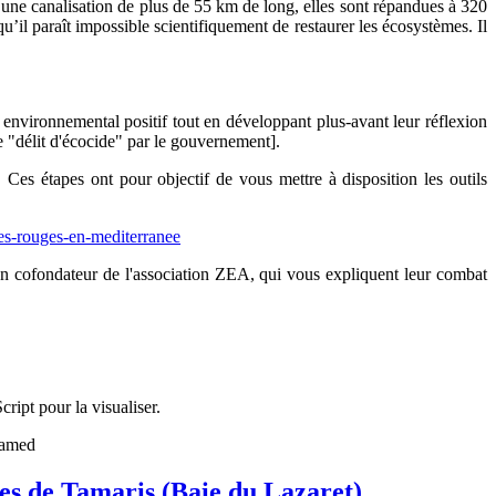
 une canalisation de plus de 55 km de long, elles sont répandues à 320
u’il paraît impossible scientifiquement de restaurer les écosystèmes. Il
l environnemental positif tout en développant plus-avant leur réflexion
de "délit d'écocide" par le gouvernement].
 Ces étapes ont pour objectif de vous mettre à disposition les outils
es-rouges-en-mediterranee
n cofondateur de l'association ZEA, qui vous expliquent leur combat
ript pour la visualiser.
es de Tamaris (Baie du Lazaret)