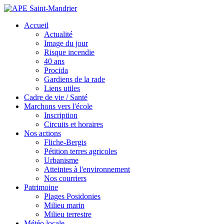
Accueil
Actualité
Image du jour
Risque incendie
40 ans
Procida
Gardiens de la rade
Liens utiles
Cadre de vie / Santé
Marchons vers l'école
Inscription
Circuits et horaires
Nos actions
Fliche-Bergis
Pétition terres agricoles
Urbanisme
Atteintes à l'environnement
Nos courriers
Patrimoine
Plages Posidonies
Milieu marin
Milieu terrestre
Météo locale