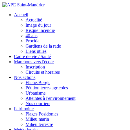
Accueil
Actualité
Image du jour
Risque incendie
40 ans
Procida
Gardiens de la rade
Liens utiles
Cadre de vie / Santé
Marchons vers l'école
Inscription
Circuits et horaires
Nos actions
Fliche-Bergis
Pétition terres agricoles
Urbanisme
Atteintes à l'environnement
Nos courriers
Patrimoine
Plages Posidonies
Milieu marin
Milieu terrestre
Météo locale