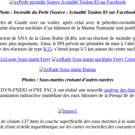
hoto : Incendie du Perle (Source : Actualité Toulon 83 sur Faceboo
les de Gaulle
avec un voilier, après celui avec le pétrolier-ravitail
rtie réacteur nucléaire d’un bâtiment de la Marine Nationale sont justif
éacteur de SNA de la classe Rubis (K46), soit un réacteur de moindre
onc plus importants. Ainsi, le PPI prévoit un périmètre de mise à l’abri
ée des réacteurs de type
K15
, s’étend jusqu’à 5 km autour du centre nucl
Photos : Sous-marins croisant d’autres navires
E, UDVN-FNE83 et FNE PACA ont réalisé une nouvelle
analyse des étud
mination radioactive immédiate des eaux littorales de la Presqu’ile de S
e de césium-137 dans la couche superficielle des eaux marines à la suit
aide d'une échelle logarithmique sur les cartes vectorielles des courant