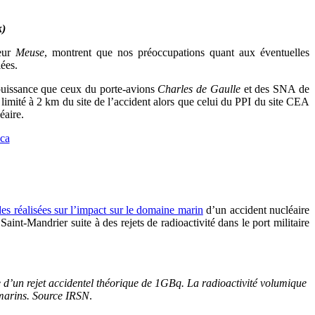
k)
leur
Meuse
, montrent que nos préoccupations quant aux éventuelles
iées.
 puissance que ceux du porte-avions
Charles de Gaulle
et des SNA de
 limité à 2 km du site de l’accident alors que celui du PPI du site CEA
éaire.
es réalisées sur l’impact sur le domaine marin
d’un accident nucléaire
aint-Mandrier suite à des rejets de radioactivité dans le port militaire
e d’un rejet accidentel théorique de 1GBq. La radioactivité volumique
s marins. Source IRSN
.