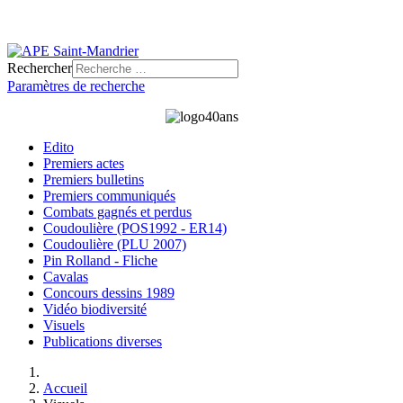
Rechercher
Paramètres de recherche
Edito
Premiers actes
Premiers bulletins
Premiers communiqués
Combats gagnés et perdus
Coudoulière (POS1992 - ER14)
Coudoulière (PLU 2007)
Pin Rolland - Fliche
Cavalas
Concours dessins 1989
Vidéo biodiversité
Visuels
Publications diverses
Accueil