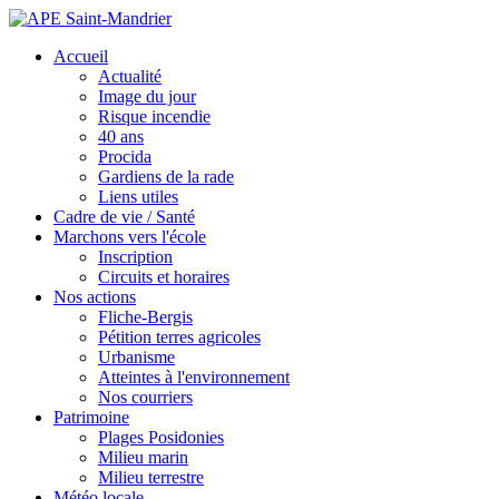
Accueil
Actualité
Image du jour
Risque incendie
40 ans
Procida
Gardiens de la rade
Liens utiles
Cadre de vie / Santé
Marchons vers l'école
Inscription
Circuits et horaires
Nos actions
Fliche-Bergis
Pétition terres agricoles
Urbanisme
Atteintes à l'environnement
Nos courriers
Patrimoine
Plages Posidonies
Milieu marin
Milieu terrestre
Météo locale