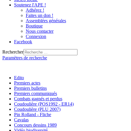
Soutenez l'APE !
Adhérez !
Faites un don !
Assemblées générales
Boutique
Nous contacter
Connexion
Facebook
Rechercher
Paramètres de recherche
Edito
Premiers actes
Premiers bulletins
Premiers communiqués
Combats gagnés et perdus
Coudoulière (POS1992 - ER14)
Coudoulière (PLU 2007)
Pin Rolland - Fliche
Cavalas
Concours dessins 1989
Vidéo biodiversité