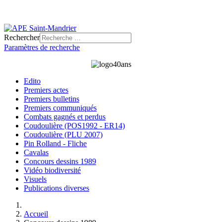
Rechercher
Paramètres de recherche
Edito
Premiers actes
Premiers bulletins
Premiers communiqués
Combats gagnés et perdus
Coudoulière (POS1992 - ER14)
Coudoulière (PLU 2007)
Pin Rolland - Fliche
Cavalas
Concours dessins 1989
Vidéo biodiversité
Visuels
Publications diverses
Accueil