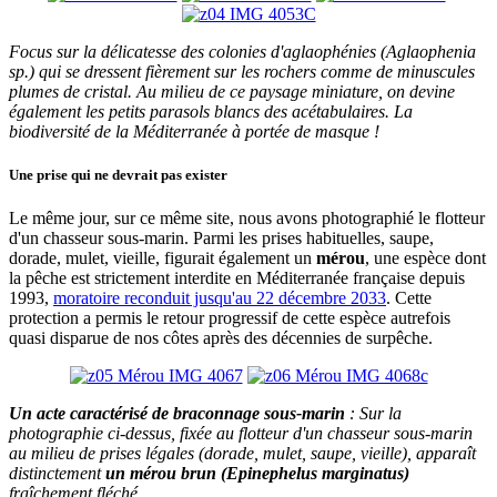
Focus sur la délicatesse des colonies d'aglaophénies (Aglaophenia
sp.) qui se dressent fièrement sur les rochers comme de minuscules
plumes de cristal. Au milieu de ce paysage miniature, on devine
également les petits parasols blancs des acétabulaires. La
biodiversité de la Méditerranée à portée de masque !
Une prise qui ne devrait pas exister
Le même jour, sur ce même site, nous avons photographié le flotteur
d'un chasseur sous-marin. Parmi les prises habituelles, saupe,
dorade, mulet, vieille, figurait également un
mérou
, une espèce dont
la pêche est strictement interdite en Méditerranée française depuis
1993,
moratoire reconduit jusqu'au 22 décembre 2033
. Cette
protection a permis le retour progressif de cette espèce autrefois
quasi disparue de nos côtes après des décennies de surpêche.
Un acte caractérisé de braconnage sous-marin
: Sur la
photographie ci-dessus, fixée au flotteur d'un chasseur sous-marin
au milieu de prises légales (dorade, mulet, saupe, vieille), apparaît
distinctement
un mérou brun (Epinephelus marginatus)
fraîchement fléché.