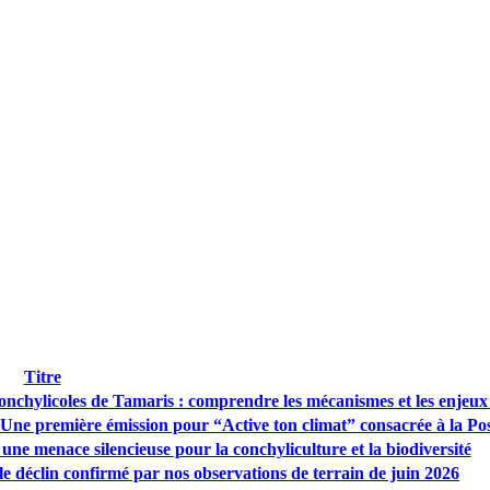
Titre
nchylicoles de Tamaris : comprendre les mécanismes et les enjeux 
Une première émission pour “Active ton climat” consacrée à la Po
une menace silencieuse pour la conchyliculture et la biodiversité
 le déclin confirmé par nos observations de terrain de juin 2026