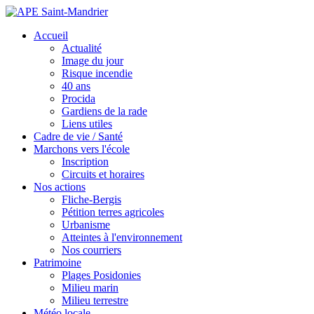
Accueil
Actualité
Image du jour
Risque incendie
40 ans
Procida
Gardiens de la rade
Liens utiles
Cadre de vie / Santé
Marchons vers l'école
Inscription
Circuits et horaires
Nos actions
Fliche-Bergis
Pétition terres agricoles
Urbanisme
Atteintes à l'environnement
Nos courriers
Patrimoine
Plages Posidonies
Milieu marin
Milieu terrestre
Météo locale