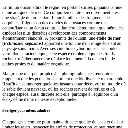
Enfin, un oursin attirait le regard en portant sur ses piquants la mue
d'une araignée de mer. Ce comportement de « recouvrement » est
une stratégie de protection. L'oursin utilise des fragments de
coquilles, d'algues ou des exuvies de crustacés comme un
camouflage et un écran contre la lumière, démontrant que même les
espèces les plus discrètes développent des comportements
étonnamment élaborés. À proximité de l'oursin, une
étoile de mer
(
Echinaster sepositus
)
apportait une touche d'un rouge éclatant au
paysage sous-marin. Avec ses cinq bras cylindriques et sa couleur
vermillon caractéristique, cette espèce emblématique des fonds
rocheux méditerranéens se déplace lentement à la recherche de
petites proies et de matière organique.
Malgré une mer peu propice à la photographie, ces rencontres
rappellent que les petits fonds abritent une biodiversité remarquable.
Il suffit de s'immerger quelques instants pour découvrir un monde où
le sable devient paysage, où les rochers servent de refuge et où
chaque espèce, aussi discrète soit-elle, participe à l'équilibre d'un
écosystème d'une richesse exceptionnelle.
Protéger pour mieux admirer
Chaque geste compte pour maintenir cette qualité de l'eau et de l'air :
limiter les rejets, respecter les arrêtés de protection, et pratiquer une