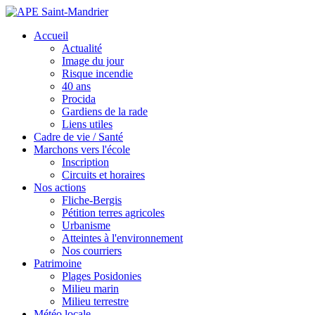
Accueil
Actualité
Image du jour
Risque incendie
40 ans
Procida
Gardiens de la rade
Liens utiles
Cadre de vie / Santé
Marchons vers l'école
Inscription
Circuits et horaires
Nos actions
Fliche-Bergis
Pétition terres agricoles
Urbanisme
Atteintes à l'environnement
Nos courriers
Patrimoine
Plages Posidonies
Milieu marin
Milieu terrestre
Météo locale