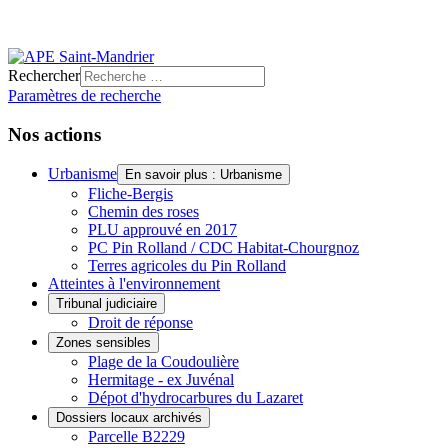
Rechercher
Paramètres de recherche
Nos actions
Urbanisme
En savoir plus : Urbanisme
Fliche-Bergis
Chemin des roses
PLU approuvé en 2017
PC Pin Rolland / CDC Habitat-Chourgnoz
Terres agricoles du Pin Rolland
Atteintes à l'environnement
Tribunal judiciaire
Droit de réponse
Zones sensibles
Plage de la Coudoulière
Hermitage - ex Juvénal
Dépot d'hydrocarbures du Lazaret
Dossiers locaux archivés
Parcelle B2229