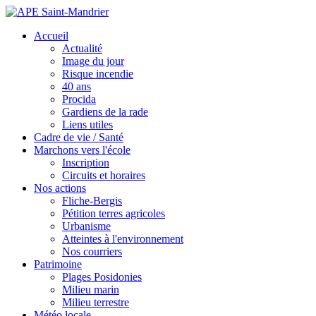
Accueil
Actualité
Image du jour
Risque incendie
40 ans
Procida
Gardiens de la rade
Liens utiles
Cadre de vie / Santé
Marchons vers l'école
Inscription
Circuits et horaires
Nos actions
Fliche-Bergis
Pétition terres agricoles
Urbanisme
Atteintes à l'environnement
Nos courriers
Patrimoine
Plages Posidonies
Milieu marin
Milieu terrestre
Météo locale