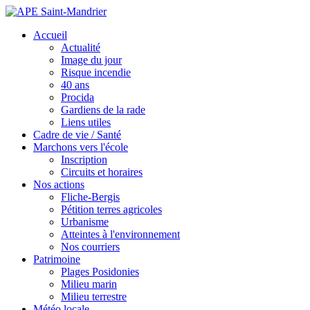
Accueil
Actualité
Image du jour
Risque incendie
40 ans
Procida
Gardiens de la rade
Liens utiles
Cadre de vie / Santé
Marchons vers l'école
Inscription
Circuits et horaires
Nos actions
Fliche-Bergis
Pétition terres agricoles
Urbanisme
Atteintes à l'environnement
Nos courriers
Patrimoine
Plages Posidonies
Milieu marin
Milieu terrestre
Météo locale