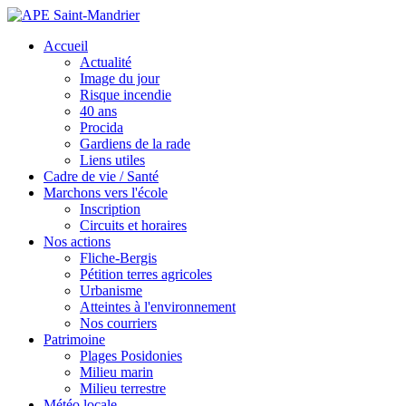
Accueil
Actualité
Image du jour
Risque incendie
40 ans
Procida
Gardiens de la rade
Liens utiles
Cadre de vie / Santé
Marchons vers l'école
Inscription
Circuits et horaires
Nos actions
Fliche-Bergis
Pétition terres agricoles
Urbanisme
Atteintes à l'environnement
Nos courriers
Patrimoine
Plages Posidonies
Milieu marin
Milieu terrestre
Météo locale