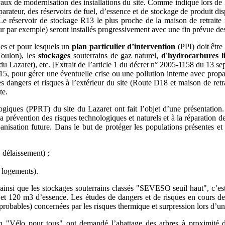
ux de modernisation des installations du site. Comme indiqué lors de la 
parateur, des réservoirs de fuel, d’essence et de stockage de produit di
. Le réservoir de stockage R13 le plus proche de la maison de retraite 
 par exemple) seront installés progressivement avec une fin prévue des
ues et pour lesquels un
plan particulier d’intervention
(PPI) doit être
Toulon), les
stockages
souterrains de gaz naturel,
d'hydrocarbures l
ie du Lazaret), etc. [Extrait de l’article 1 du décret n° 2005-1158 du 1
2015, pour gérer une éventuelle crise ou une pollution interne avec prop
 les dangers et risques à l’extérieur du site (Route D18 et maison de ret
te.
ogiques (PPRT) du site du Lazaret ont fait l’objet d’une présentation
 prévention des risques technologiques et naturels et à la réparation de
nisation future. Dans le but de protéger les populations présentes et f
 délaissement) ;
x logements).
nsi que les stockages souterrains classés "SEVESO seuil haut", c’est
et 120 m3 d’essence. Les études de dangers et de risques en cours de 
robables) concernées par les risques thermique et surpression lors d’un
on "Vélo pour tous" ont demandé l’abattage des arbres à proximité d