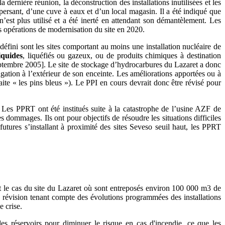
dernière réunion, la déconstruction des installations inutilisées et les
spersant, d’une cuve à eaux et d’un local magasin. Il a été indiqué que
n’est plus utilisé et a été inerté en attendant son démantèlement. Les
 opérations de modernisation du site en 2020.
 défini sont les sites comportant au moins une installation nucléaire de
iquides
, liquéfiés ou gazeux, ou de produits chimiques à destination
3 septembre 2005]. Le site de stockage d’hydrocarbures du Lazaret a donc
agation à l’extérieur de son enceinte. Les améliorations apportées ou à
raite « les pins bleus »). Le PPI en cours devrait donc être révisé pour
. Les PPRT ont été institués suite à la catastrophe de l’usine AZF de
s dommages. Ils ont pour objectifs de résoudre les situations difficiles
utures s’installant à proximité des sites Seveso seuil haut, les PPRT
 le cas du site du Lazaret où sont entreposés environ 100 000 m3 de
révision tenant compte des évolutions programmées des installations
e crise.
es réservoirs pour diminuer le risque en cas d'incendie, ce que les