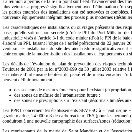
La réunion a permis de faire un point sur l’état d’avancement des trava
plus vétustes a progressé significativement avec l’élimination d’un sé
les parties enterrées des installations ont été nettoyées et comblées
nouveaux équipements intégrant des process plus modernes (déshuileur
Les caractéristiques des installations ou ouvrages présentant des risq
base, qu’elle soit ou non secrète (d’où le PPI du Port Militaire de 
industrielle visés à l’article 3-1 du code minier (d’où le PPI de la ba
élaboré un PPI, faisant l’objet de l’arrêté préfectoral du 22 janvier 
venir sur les installations du site devraient réduire significativement
tenir compte de la modernisation des installations et équipements du si
Les détails de l’évolution du plan de prévention des risques technol
Toulouse de 2001 par la loi n°2003-699 du 30 juillet 2003 relative à la
en matière d’urbanisme héritées du passé et de mieux encadrer l’urba
peuvent définir notamment :
des secteurs de mesures foncières pour l’existant (expropriation,
des zones de maîtrise de l’urbanisation future ;
des zones de prescriptions sur l’existant (désormais limitées au
Les PPRT concernent les établissements SEVESO à « haut risque » ai
gazole marine, 24 000 m3 de carburéacteur TR5 (pour les aéronefs) 
conduiront à une nouvelle cartographie des surfaces/zones (réduction p
Les représentants de la mairie de Saint Mandrier et de l’associati