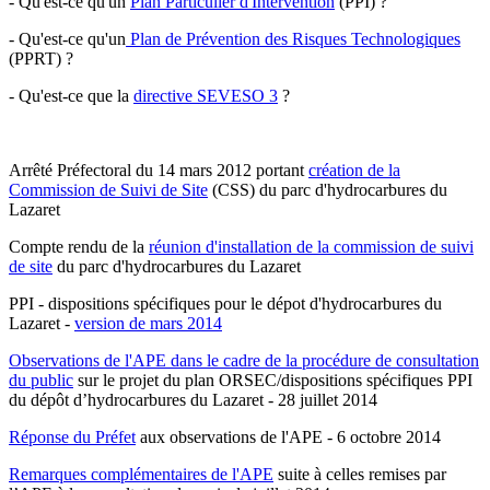
- Qu'est-ce qu'un
Plan Particulier d'Intervention
(PPI) ?
- Qu'est-ce qu'un
Plan de Prévention des Risques Technologiques
(PPRT) ?
- Qu'est-ce que la
directive SEVESO 3
?
Arrêté Préfectoral du 14 mars 2012 portant
création de la
Commission de Suivi de Site
(CSS) du parc d'hydrocarbures du
Lazaret
Compte rendu de la
réunion d'installation de la commission de suivi
de site
du parc d'hydrocarbures du Lazaret
PPI - dispositions spécifiques pour le dépot d'hydrocarbures du
Lazaret -
version de mars 2014
Observations de l'APE dans le cadre de la procédure de consultation
du public
sur le projet du plan ORSEC/dispositions spécifiques PPI
du dépôt d’hydrocarbures du Lazaret - 28 juillet 2014
Réponse du Préfet
aux observations de l'APE - 6 octobre 2014
Remarques complémentaires de l'APE
suite à celles remises par