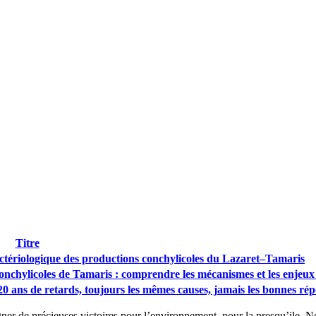
Titre
bactériologique des productions conchylicoles du Lazaret–Tamaris
nchylicoles de Tamaris : comprendre les mécanismes et les enjeux 
: 20 ans de retards, toujours les mêmes causes, jamais les bonnes ré
ner de précieuses victoires pour l’environnement, pour la presqu’ile. No