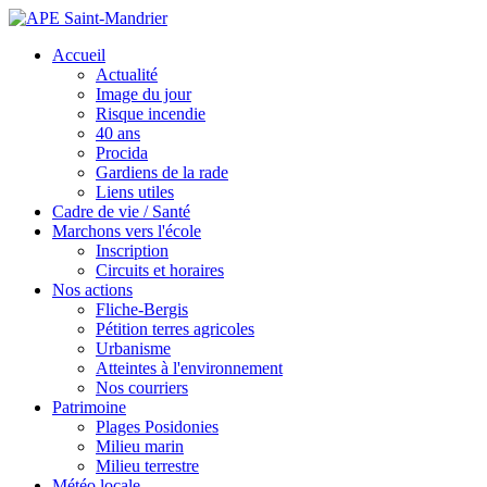
Accueil
Actualité
Image du jour
Risque incendie
40 ans
Procida
Gardiens de la rade
Liens utiles
Cadre de vie / Santé
Marchons vers l'école
Inscription
Circuits et horaires
Nos actions
Fliche-Bergis
Pétition terres agricoles
Urbanisme
Atteintes à l'environnement
Nos courriers
Patrimoine
Plages Posidonies
Milieu marin
Milieu terrestre
Météo locale