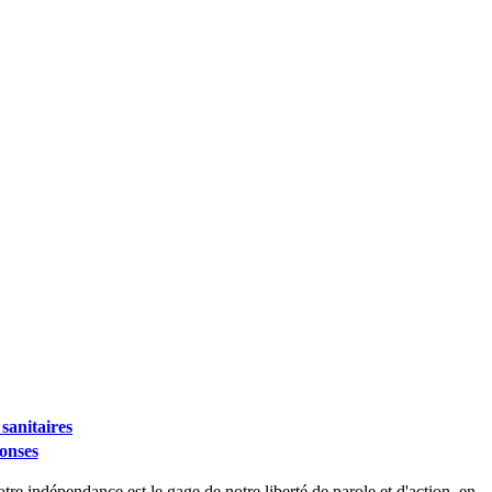
sanitaires
ponses
tre indépendance est le gage de notre liberté de parole et d'action, en