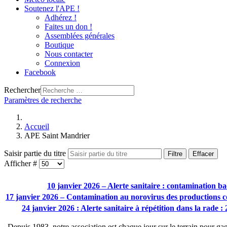
Soutenez l'APE !
Adhérez !
Faites un don !
Assemblées générales
Boutique
Nous contacter
Connexion
Facebook
Rechercher
Paramètres de recherche
Accueil
APE Saint Mandrier
Saisir partie du titre
Filtre
Effacer
Afficher #
10 janvier 2026 – Alerte sanitaire : contamination 
17 janvier 2026 – Contamination au norovirus des productions co
24 janvier 2026 : Alerte sanitaire à répétition dans la rade 
Depuis 1983, notre association est chaque jour sur le terrain pour gag