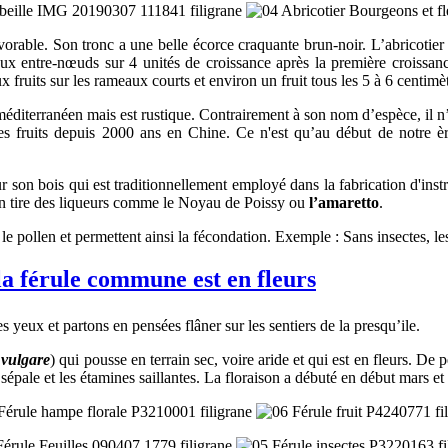
 favorable. Son tronc a une belle écorce craquante brun-noir. L’abricot
ux entre-nœuds sur 4 unités de croissance après la première croissan
ux fruits sur les rameaux courts et environ un fruit tous les 5 à 6 centim
méditerranéen mais est rustique. Contrairement à son nom d’espèce, il n
 ses fruits depuis 2000 ans en Chine. Ce n'est qu’au début de notre èr
our son bois qui est traditionnellement employé dans la fabrication d'in
 on tire des liqueurs comme le Noyau de Poissy ou
l’amaretto
.
 le pollen et permettent ainsi la fécondation. Exemple : Sans insectes, l
la férule commune est en fleurs
 yeux et partons en pensées flâner sur les sentiers de la presqu’ile.
vulgare
) qui pousse en terrain sec, voire aride et qui est en fleurs. De
de sépale et les étamines saillantes. La floraison a débuté en début mars e