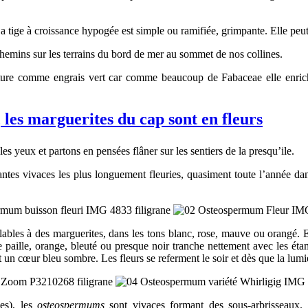
a tige à croissance hypogée est simple ou ramifiée, grimpante. Elle peut 
chemins sur les terrains du bord de mer au sommet de nos collines.
ulture comme engrais vert car comme beaucoup de Fabaceae elle enrichi
les marguerites du cap sont en fleurs
s yeux et partons en pensées flâner sur les sentiers de la presqu’ile.
antes vivaces les plus longuement fleuries, quasiment toute l’année dan
blables à des marguerites, dans les tons blanc, rose, mauve ou orangé. E
paille, orange, bleuté ou presque noir tranche nettement avec les étam
t un cœur bleu sombre. Les fleurs se referment le soir et dès que la lumi
es), les
osteospermums
sont vivaces formant des sous-arbrisseaux. 