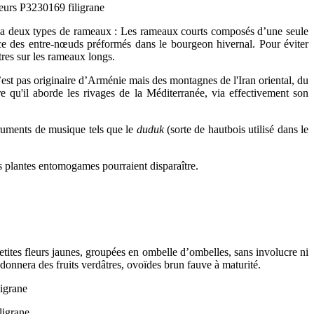
ier a deux types de rameaux : Les rameaux courts composés d’une seule
ce des entre-nœuds préformés dans le bourgeon hivernal. Pour éviter
ètres sur les rameaux longs.
’est pas originaire d’Arménie mais des montagnes de l'Iran oriental, du
e qu'il aborde les rivages de la Méditerranée, via effectivement son
struments de musique tels que le
duduk
(sorte de hautbois utilisé dans le
es plantes entomogames pourraient disparaître.
 petites fleurs jaunes, groupées en ombelle d’ombelles, sans involucre ni
t donnera des fruits verdâtres, ovoïdes brun fauve à maturité.