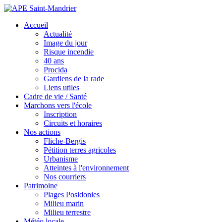
Accueil
Actualité
Image du jour
Risque incendie
40 ans
Procida
Gardiens de la rade
Liens utiles
Cadre de vie / Santé
Marchons vers l'école
Inscription
Circuits et horaires
Nos actions
Fliche-Bergis
Pétition terres agricoles
Urbanisme
Atteintes à l'environnement
Nos courriers
Patrimoine
Plages Posidonies
Milieu marin
Milieu terrestre
Météo locale