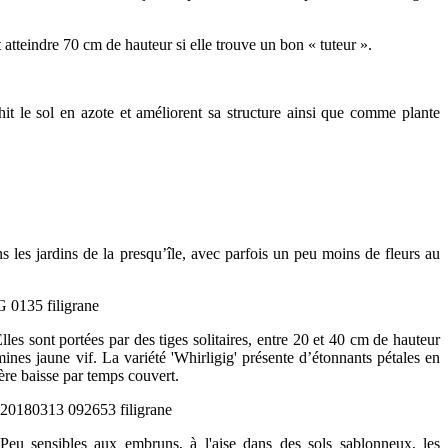
atteindre 70 cm de hauteur si elle trouve un bon « tuteur ».
t le sol en azote et améliorent sa structure ainsi que comme plante
s les jardins de la presqu’île, avec parfois un peu moins de fleurs au
lles sont portées par des tiges solitaires, entre 20 et 40 cm de hauteur
ines jaune vif. La variété 'Whirligig' présente d’étonnants pétales en
ère baisse par temps couvert.
Peu sensibles aux embruns, à l'aise dans des sols sablonneux, les