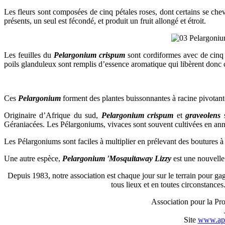
Les fleurs sont composées de cinq pétales roses, dont certains se che
présents, un seul est fécondé, et produit un fruit allongé et étroit.
Les feuilles du
Pelargonium crispum
sont cordiformes avec de cinq à
poils glanduleux sont remplis d’essence aromatique qui libèrent donc c
Ces
Pelargonium
forment des plantes buissonnantes à racine pivotante
Originaire d’Afrique du sud,
Pelargonium crispum
et
graveolens
Géraniacées. Les Pélargoniums, vivaces sont souvent cultivées en annuell
Les Pélargoniums sont faciles à multiplier en prélevant des boutures à 
Une autre espèce,
Pelargonium 'Mosquitaway Lizzy
est une nouvelle
Depuis 1983, notre association est chaque jour sur le terrain pour gag
tous lieux et en toutes circonstance
Association pour la Pro
Site
www.ape