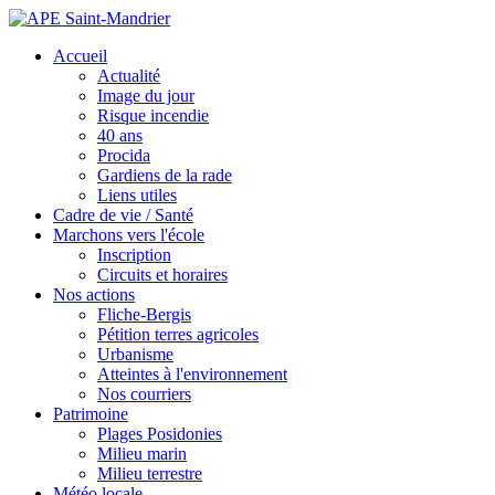
Accueil
Actualité
Image du jour
Risque incendie
40 ans
Procida
Gardiens de la rade
Liens utiles
Cadre de vie / Santé
Marchons vers l'école
Inscription
Circuits et horaires
Nos actions
Fliche-Bergis
Pétition terres agricoles
Urbanisme
Atteintes à l'environnement
Nos courriers
Patrimoine
Plages Posidonies
Milieu marin
Milieu terrestre
Météo locale