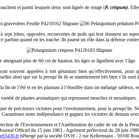
vauchent et parmi lesquels deux sont lignés de rouge (
P.
crispum)
. Ell
 sept lobes, opposées, recouvertes de poils qui leur donnent un aspect 
e parfum quand on les touche. Ils jouent un rôle dans la défense contre
 atteignant plus de 60 cm de hauteur, les tiges se lignifient avec l’âge.
sont souvent appelées à tort géranium bien qu’effectivement, pour aj
es alors que sur la presqu’ile ils se maintiennent très bien s’ils sont à 
la fin de l’été et en les plantant à l’étouffée dans un mélange sableux, 
 variété de plantes aromatiques qui repoussent mouches et moustiques.
ner de précieuses victoires pour l’environnement, pour la presqu’ile. No
s. Garantissez notre indépendance et gagnez les victoires de demain ave
tection de l'Environnement et l'Amélioration du cadre de vie de la Pres
Journal Officiel du 15 juin 1983 - Agrément préfectoral du 28 juin 198
83430.fr
hébergé par la société OVH - 2 rue Kellermann - 59100 Rou