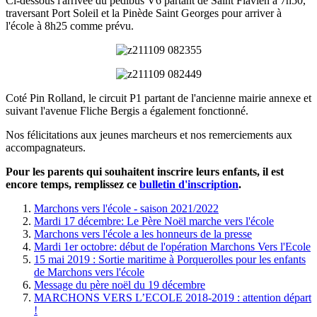
Ci-dessous l'arrivée du pédibus V6 partant de Saint Flavien à 7h50,
traversant Port Soleil et la Pinède Saint Georges pour arriver à
l'école à 8h25 comme prévu.
Coté Pin Rolland, le circuit P1 partant de l'ancienne mairie annexe et
suivant l'avenue Fliche Bergis a également fonctionné.
Nos félicitations aux jeunes marcheurs et nos remerciements aux
accompagnateurs.
Pour les parents qui souhaitent inscrire leurs enfants, il est
encore temps, remplissez ce
bulletin d'inscription
.
Marchons vers l'école - saison 2021/2022
Mardi 17 décembre: Le Père Noël marche vers l'école
Marchons vers l'école a les honneurs de la presse
Mardi 1er octobre: début de l'opération Marchons Vers l'Ecole
15 mai 2019 : Sortie maritime à Porquerolles pour les enfants
de Marchons vers l'école
Message du père noël du 19 décembre
MARCHONS VERS L’ECOLE 2018-2019 : attention départ
!