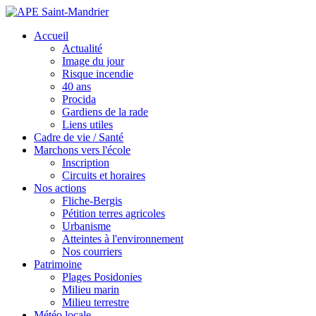
Accueil
Actualité
Image du jour
Risque incendie
40 ans
Procida
Gardiens de la rade
Liens utiles
Cadre de vie / Santé
Marchons vers l'école
Inscription
Circuits et horaires
Nos actions
Fliche-Bergis
Pétition terres agricoles
Urbanisme
Atteintes à l'environnement
Nos courriers
Patrimoine
Plages Posidonies
Milieu marin
Milieu terrestre
Météo locale