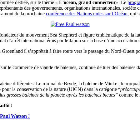
 journée dédiée, sur le thème «
L’océan, grand connecteur
». Le
progr
représentants des gouvernements, organisations internationales, société ci
en amont de la prochaine
conférence des Nations unies sur l’Océan
, qui 
 fondateur du mouvement Sea Shepherd et figure emblématique de la lutt
t d’arrêt international émis par le Japon sur la base d’une accusation e
 Groenland il s’apprêtait à faire route vers le passage du Nord-Ouest p
al sur le commerce de viande de baleines, continue de tuer des baleines d
leine différentes. Le rorqual de Bryde, la baleine de Minke , le rorqua
le pour la conservation de la nature (UICN) dans la catégorie “
préoccupa
lus grosses baleines de la planète après les baleines bleues”
comme le 
ffit !
z Paul Watson !