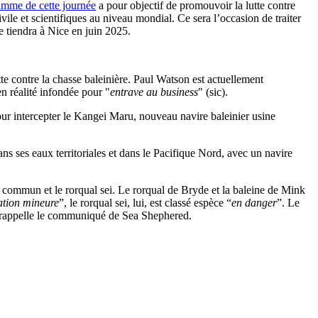
amme de cette journée
a pour objectif de promouvoir la lutte contre
vile et scientifiques au niveau mondial. Ce sera l’occasion de traiter
se tiendra à Nice en juin 2025.
e contre la chasse baleinière. Paul Watson est actuellement
n réalité infondée pour "
entrave au business
" (sic).
our intercepter le Kangei Maru, nouveau navire baleinier usine
ans ses eaux territoriales et dans le Pacifique Nord, avec un navire
l commun et le rorqual sei. Le rorqual de Bryde et la baleine de Mink
tion mineure
”, le rorqual sei, lui, est classé espèce “
en danger
”. Le
rappelle le communiqué de Sea Shephered.