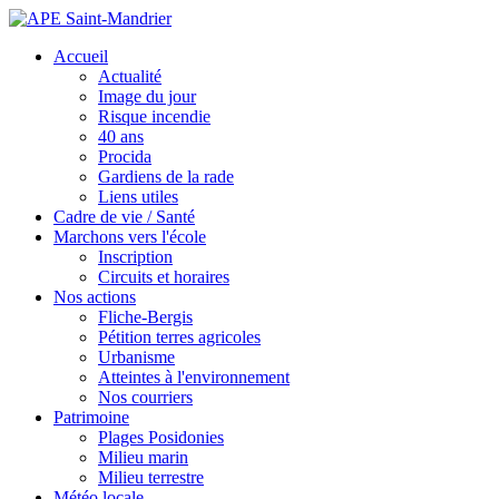
Accueil
Actualité
Image du jour
Risque incendie
40 ans
Procida
Gardiens de la rade
Liens utiles
Cadre de vie / Santé
Marchons vers l'école
Inscription
Circuits et horaires
Nos actions
Fliche-Bergis
Pétition terres agricoles
Urbanisme
Atteintes à l'environnement
Nos courriers
Patrimoine
Plages Posidonies
Milieu marin
Milieu terrestre
Météo locale