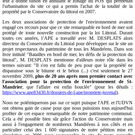
leur a donné raison en annulant le zonage du POS qui permettait
l'urbanisation du site ce qui a permis l'achat de la totalité de la
propriété par le Conservatoire du littoral en 2007.
Les deux associations de protection de l'environnement avaient
engagé ces recours pour que ce site remarquable en bord de mer soit
protégé de toute nouvelle construction par la loi Littoral. Durant
toutes ces années, l’APE a travaillé avec M. DESPLATS alors
directeur du Conservatoire du Littoral pour développer sur le site un
projet respectueux du patrimoine de tous les Mandréens. Dans son
livre intitulé "Batailles en bord de mer, les défis de la protection du
littoral", M. DESPLATS mentionne d'ailleurs notre rôle dans les
termes suivant: "Il s'en est fallu de peu pour que la propriété ne
disparaisse sous le bitume et le béton (...) c'est seulement le 27
novembre 2009,
plus de 20 ans après mon premier contact avec
l'association pour la protection de l'environnement de St-
Mandrier
, que l'affaire est enfin bouclée" (pour les détails :
https://www.ape83430.fr/dossiers-de-l-ape/propriete-juvenal
).
Nous ne polémiquerons pas sur ce sujet puisque l'APE et l'UDVN
ont obtenu gain de cause pour que nous puissions tous aujourd'hui
profiter de cet espace remarquable de notre patrimoine communal.
Cela a été possible bien sûr grâce l'action du Conservatoire mais
aussi à l'engagement de nombreux Mandréens à nos côtés et en
particulier celui des 1 600 signataires de notre pétition mise en