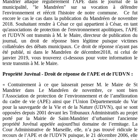
Mandrier attaque régulièrement l'APE dans le journal de la
municipalité, "le Mandréen" sur sa vocation à défendre
l'environnement et réécrit l'histoire de notre commune. Ce fut
encore le cas le cas dans la publication du Mandréen de novembre
2018. Souhaitant rendre à César ce qui appartient à César, en tant
qu'associations de protection de l'environnement apolitiques, l'APE
et l'UDVN ont transmis à M. le Maire, directeur de publication du
journal, un droit de réponse bien légitime puisque victimes
collatérales des débats municipaux. Ce droit de réponse n'ayant pas
été publié, ni dans le Mandréen de décembre2018, ni celui de
janvier 2019, vous trouverez ci-dessous pour votre information le
texte transmis à M. le Maire.
Propriété Juvénal - Droit de réponse de l'APE et de l'UDVN :
« Contrairement à ce que laisserait penser M. le Maire de St
Mandrier dans Le Mandréen de novembre, ce sont bien
l’Association de protection de l’environnement et de l’amélioration
du cadre de vie (APE) ainsi que l’Union Départementale du Var
pour la sauvegarde de la Vie et de la Nature (UDVN), qui se sont
opposées depuis 2001 devant les Tribunaux Administratifs au projet
porté par la Mairie de Saint-Mandrier d’urbaniser l'ancienne
propriété Juvénal appelée aujourd'hui domaine de l’ermitage. La
Cour Administrative de Marseille, elle, n’a pas trouvé ridicule le
recours de l’APE et de l'UDVN puisque, le 21 décembre 2006, elle