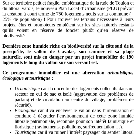
Sur ce territoire petit et fragile, emblématique de la rade de Toulon et
du littoral varois, le nouveau Plan Local d’Urbanisme (PLU) prévoit
la création à court terme de 750 logements neufs sur la commune (+
25% de population) ! Pour trouver les terrains nécessaires à leurs
projets, élus et promoteurs empiètent sur les sites naturels restants
qu’ils voient en réserve de foncier plutôt qu’en réserve de
biodiversité.
Dernière zone humide riche en biodiversité sur la côte sud de la
presqu’île, le vallon de Cavalas, son cannier et sa plage
naturelle, sont mis en danger par un projet immobilier de 190
logements le long du vallon sur son versant est.
Ce programme immobilier est une aberration
urbanistique,
écologique et touristique
:
Urbanistique
car il concentre des logements collectifs dans un
secteur en cul de sac et isolé (aggravation des problèmes de
parking et de circulation au centre du village, problèmes de
sécurité).
Ecologique
car il va enclaver le vallon dans l’urbanisation et
conduire à dégrader l’environnement de cette zone humide
littorale patrimoniale, reconnue pour son intérêt faunistique et
floristique (ravinements, pollutions, surfréquentation …).
Touristique
car il va ruiner l’intérêt paysager du sentier littoral