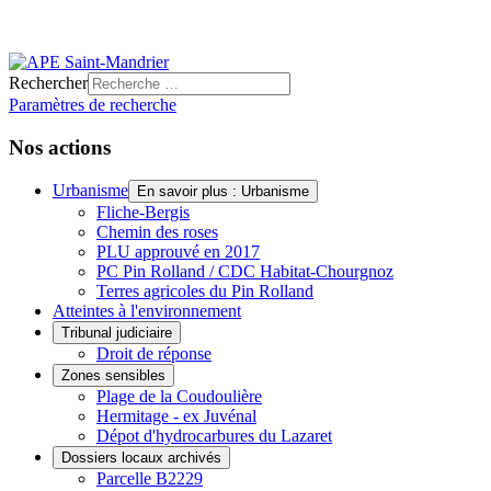
Rechercher
Paramètres de recherche
Nos actions
Urbanisme
En savoir plus : Urbanisme
Fliche-Bergis
Chemin des roses
PLU approuvé en 2017
PC Pin Rolland / CDC Habitat-Chourgnoz
Terres agricoles du Pin Rolland
Atteintes à l'environnement
Tribunal judiciaire
Droit de réponse
Zones sensibles
Plage de la Coudoulière
Hermitage - ex Juvénal
Dépot d'hydrocarbures du Lazaret
Dossiers locaux archivés
Parcelle B2229