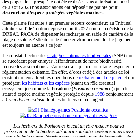
des plages de la presqu’ile ont été réalisées sans autorisation, aussi
ce 3 aout 2023 nos associations ont déposé une plainte pour
destruction d’espèce protégées végétales marines.
Cette plainte fait suite à un premier recours contentieux au Tribunal
administratif de Toulon déposé en août 2022 contre la décision de la
DREAL-PACA de dispenser les recharges en sable de carrière de la
plage de sainte-Asile de toute étude environnementale. Le jugement
est toujours en attente à ce jour.
Le constat d’échec des
stratégies nationales biodiversités
(SNB) qui
se succèdent pour enrayer l'effondrement de notre biodiversité
motive les associations à s’adresser à la justice pour faire respecter la
réglementation existante. En effet, d’ores et déjà des articles de loi
existent qui encadrent les opérations de
rechargement de plage
et qui
protègent
les habitats et les espèces
jouant un rôle essentiel
écosystémique comme la Posidonie (
Posidonia oceanica
) qui a le
statut d’espèce marine végétale protégée depuis
1988
conjointement
à
Cymodocea nodosa
dont les herbiers se mélangent.
Les herbiers de Posidonies jouent un rôle majeur pour la
préservation de la biodiversité marine méditerranéenne mais aussi
pour la lutte contre l’érosion par la constitution de banquettes de