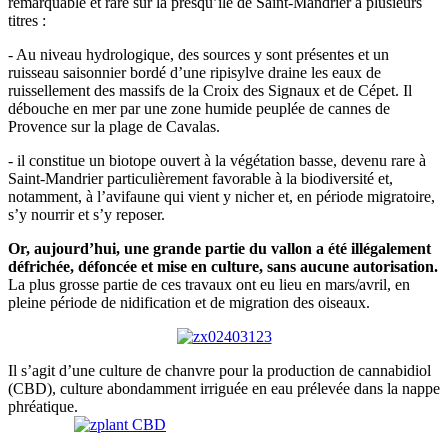
remarquable et rare sur la presqu’ile de Saint-Mandrier à plusieurs
titres :
- Au niveau hydrologique, des sources y sont présentes et un
ruisseau saisonnier bordé d’une ripisylve draine les eaux de
ruissellement des massifs de la Croix des Signaux et de Cépet. Il
débouche en mer par une zone humide peuplée de cannes de
Provence sur la plage de Cavalas.
- il constitue un biotope ouvert à la végétation basse, devenu rare à
Saint-Mandrier particulièrement favorable à la biodiversité et,
notamment, à l’avifaune qui vient y nicher et, en période migratoire,
s’y nourrir et s’y reposer.
Or, aujourd’hui, une grande partie du vallon a été illégalement
défrichée, défoncée et mise en culture, sans aucune autorisation.
La plus grosse partie de ces travaux ont eu lieu en mars/avril, en
pleine période de nidification et de migration des oiseaux.
Il s’agit d’une culture de chanvre pour la production de cannabidiol
(CBD), culture abondamment irriguée en eau prélevée dans la nappe
phréatique.