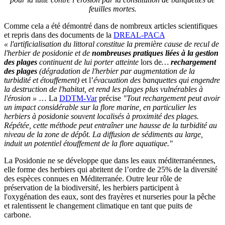
feuilles mortes.
Comme cela a été démontré dans de nombreux articles scientifiques
et repris dans des documents de la
DREAL-PACA
« l'artificialisation du littoral constitue la première cause de recul de
l'herbier de posidonie et de
nombreuses pratiques liées à la gestion
des plages
continuent de lui porter atteinte
lors de
…
rechargement
des plages
(dégradation de l'herbier par augmentation de la
turbidité et étouffement)
et l’
évacuation des banquettes qui engendre
la destruction de l'habitat, et rend les plages plus vulnérables à
l'érosion »
… La
DDTM-Var
précise
"Tout rechargement peut avoir
un impact considérable sur la flore marine, en particulier les
herbiers à posidonie souvent localisés à proximité des plages.
Répétée, cette méthode peut entraîner une hausse de la turbidité au
niveau de la zone de dépôt. La diffusion de sédiments au large,
induit un potentiel étouffement de la flore aquatique."
La Posidonie ne se développe que dans les eaux méditerranéennes,
elle forme des herbiers qui abritent de l’ordre de 25% de la diversité
des espèces connues en Méditerranée. Outre leur rôle de
préservation de la biodiversité, les herbiers participent à
l'oxygénation des eaux, sont des frayères et nurseries pour la pêche
et ralentissent le changement climatique en tant que puits de
carbone.