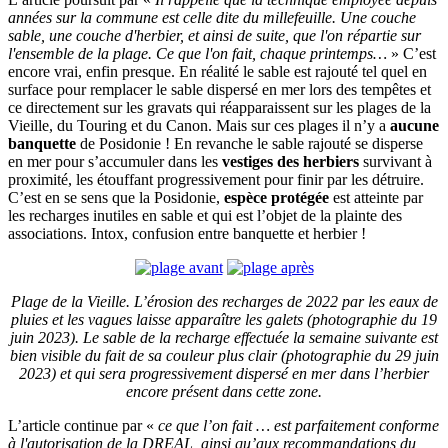
années sur la commune est celle dite du millefeuille. Une couche
sable, une couche d'herbier, et ainsi de suite, que l'on répartie sur
l'ensemble de la plage. Ce que l'on fait, chaque printemps…
» C’est
encore vrai, enfin presque. En réalité le sable est rajouté tel quel en
surface pour remplacer le sable dispersé en mer lors des tempêtes et
ce directement sur les gravats qui réapparaissent sur les plages de la
Vieille, du Touring et du Canon. Mais sur ces plages il n’y a
aucune
banquette
de Posidonie ! En revanche le sable rajouté se disperse
en mer pour s’accumuler dans les
vestiges des herbiers
survivant à
proximité, les étouffant progressivement pour finir par les détruire.
C’est en se sens que la Posidonie,
espèce protégée
est atteinte par
les recharges inutiles en sable et qui est l’objet de la plainte des
associations. Intox, confusion entre banquette et herbier !
Plage de la Vieille. L’érosion des recharges de 2022 par les eaux de
pluies et les vagues laisse apparaître les galets (photographie du 19
juin 2023). Le sable de la recharge effectuée la semaine suivante est
bien visible du fait de sa couleur plus clair (photographie du 29 juin
2023) et qui sera progressivement dispersé en mer dans l’herbier
encore présent dans cette zone.
L’article continue par «
ce que l’on fait … est parfaitement conforme
à l'autorisation de la DREAL, ainsi qu’aux recommandations du