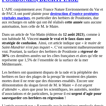
L’APE conjointement avec France Nature Environnement du Var et
de PACA ont porté plainte pour
destruction d’espèce protégées
végétales marines
, en particulier des herbiers de Posidonies, due
aux recharges en sable qui ont été réalisés
cette année
sans aucune
autorisation, hors celle de M. le Maire.
Dans un article de Var-Matin (édition du
12 août 2023
), comme à
son habitude M. Vincent
manie le vrai et le faux dans une
stratégie de confusion
. Ainsi, cet article indique que «
le maire de
Saint-Mandrier n'est pas inquiet
». C’est surement malheureusement
vrai. Pourtant, la surface des herbiers de Posidonie a r
égressé de
30%
ces dernières années sur les côtes françaises et alors qu’elle ne
représente que 1,5% de l’ensemble de la surface de la mer
Méditerranée.
Les herbiers ont quasiment disparu de la rade et la périphérie des
herbiers en face des plages de la presqu’ile montrent des plantes
mortes dont il ne reste que des rhizomes ensablés. Encore une
démonstration du slogan favori de M. le Maire «
il est urgent
d’attendre
», alors que pour les scientifiques, les autorités, nombre
d’associations et de particuliers, la presse il est
urgent d’agir pour
sauvegarder ces herbiers en régression
!
L’article poursuit par «
Il rappelle que la technique employée depuis