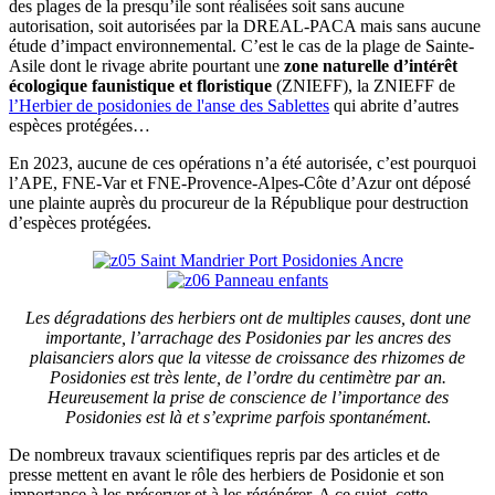
des plages de la presqu’ile sont réalisées soit sans aucune
autorisation, soit autorisées par la DREAL-PACA mais sans aucune
étude d’impact environnemental. C’est le cas de la plage de Sainte-
Asile dont le rivage abrite pourtant une
zone naturelle d’intérêt
écologique faunistique et floristique
(ZNIEFF), la ZNIEFF de
l’Herbier de posidonies de l'anse des Sablettes
qui abrite d’autres
espèces protégées…
En 2023, aucune de ces opérations n’a été autorisée, c’est pourquoi
l’APE, FNE-Var et FNE-Provence-Alpes-Côte d’Azur ont déposé
une plainte auprès du procureur de la République pour destruction
d’espèces protégées.
Les dégradations des herbiers ont de multiples causes, dont une
importante, l’arrachage des Posidonies par les ancres des
plaisanciers alors que la vitesse de croissance des rhizomes de
Posidonies est très lente, de l’ordre du centimètre par an.
Heureusement la prise de conscience de l’importance des
Posidonies est là et s’exprime parfois spontanément
.
De nombreux travaux scientifiques repris par des articles et de
presse mettent en avant le rôle des herbiers de Posidonie et son
importance à les préserver et à les régénérer. A ce sujet, cette