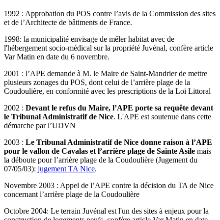
1992 : Approbation du POS contre l’avis de la Commission des sites
et de l’Architecte de bâtiments de France.
1998: la municipalité envisage de mêler habitat avec de
l'hébergement socio-médical sur la propriété Juvénal, confère article
Var Matin en date du 6 novembre.
2001 : l’APE demande à M. le Maire de Saint-Mandrier de mettre
plusieurs zonages du POS, dont celui de l’arrière plage de la
Coudoulière, en conformité avec les prescriptions de la Loi Littoral
2002 :
Devant le refus du Maire, l’APE porte sa requête devant
le Tribunal Administratif de Nice
. L'APE est soutenue dans cette
démarche par l’UDVN
2003 :
Le Tribunal Administratif de Nice donne raison à l’APE
pour le vallon de Cavalas et l’arrière plage de Sainte Asile
mais
la déboute pour l’arrière plage de la Coudoulière (Jugement du
07/05/03):
jugement TA Nice
.
Novembre 2003 : Appel de l’APE contre la décision du TA de Nice
concernant l’arrière plage de la Coudoulière
Octobre 2004: Le terrain Juvénal est l'un des sites à enjeux pour la
construction de logements neufs, confère article Var Matin en date