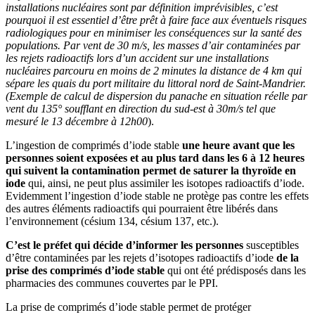
installations nucléaires sont par définition imprévisibles, c’est
pourquoi il est essentiel d’être prêt à faire face aux éventuels risques
radiologiques pour en minimiser les conséquences sur la santé des
populations. Par vent de 30 m/s, les masses d’air contaminées par
les rejets radioactifs lors d’un accident sur une installations
nucléaires parcouru en moins de 2 minutes la distance de 4 km qui
sépare les quais du port militaire du littoral nord de Saint-Mandrier.
(Exemple de calcul de dispersion du panache en situation réelle par
vent du 135° soufflant en direction du sud-est à 30m/s tel que
mesuré le 13 décembre à 12h00
).
L’ingestion de comprimés d’iode stable
une heure avant que les
personnes soient exposées et au plus tard dans les 6 à 12 heures
qui suivent la contamination permet de saturer la thyroïde en
iode
qui, ainsi, ne peut plus assimiler les isotopes radioactifs d’iode.
Evidemment l’ingestion d’iode stable ne protège pas contre les effets
des autres éléments radioactifs qui pourraient être libérés dans
l’environnement (césium 134, césium 137, etc.).
C’est le préfet qui décide d’informer les personnes
susceptibles
d’être contaminées par les rejets d’isotopes radioactifs d’iode
de la
prise des comprimés d’iode stable
qui ont été prédisposés dans les
pharmacies des communes couvertes par le PPI.
La prise de comprimés d’iode stable permet de protéger