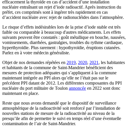
efficacement la thyroïde en cas d’accident d’une installation
nucléaire entraînant un rejet d’iode radioactif. Après instruction du
préfet, ces comprimés sont à ingérer très rapidement en cas
d’accident nucléaire avec rejet de radionucléides dans l’atmosphère.
Le risque d’effets indésirables lors de la prise d’iode stable est très
faible ou comparable à beaucoup d'autres médicaments. Les effets
suivants peuvent être constatés : goût métallique en bouche, nausées,
vomissements, diarrhées, gastralgies, troubles du rythme cardiaque,
hyperthyroïdie. Plus rarement : hypothyroïdie, éruptions cutanées.​
Parlez en à votre médecin généraliste.
Objet de nos demandes répétées en
2019
,
2020
,
2021
, les habitantes
et habitants de la commune de Saint-Mandrier bénéficient des
mesures de protection adéquates qui s’appliquent à la commune
maintenant intégrée au PPI alors qu’elle ne l’était pas sur le
précédent PPI datant de 2012. Les différentes composantes du PPI
nucléaire du port militaire de Toulon
annoncée
en 2022 sont donc
maintenant en place.
Reste que nous avons demandé que le dispositif de surveillance
atmosphérique de la radioactivité soit renforcé par l’installation de
nouvelles stations de mesure de la radioactivité au niveau de la
presqu’ile afin de permettre le suivi en temps réel d’une éventuelle
contamination de l’air de Saint-Mandrier.