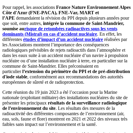
Pour rappel, les associations
France Nature Environnement Alpes
Côte d'Azur (FNE-PACA), FNE-Var, MART et
l’APE
demandaient la révision du PPI depuis plusieurs années pour
que soit, entre autres,
intégrée la commune de Saint-Mandrier,
soumise au
risque de retombées radioactives sous les vents
dominants (Mistral) en cas d’accident nucléaire
. En effet, les
différentes
études d’impact d’un accident nucléaire
réalisées par
les Associations montrent l’importance des conséquences
radiologiques prévisibles de rejets radioactifs dans l’atmosphère et
dans les eaux suite à un accident nucléaire d’un navire à propulsion
nucléaire ou d’une installation nucléaire à terre, en particulier sur la
commune de Saint-Mandrier. Elles préconisaient en
particulier
l’extension du périmètre du PPI et de pré-distribution
d'iode stable
, conformément aux recommandations des autorités
européennes de sûreté et de radioprotection.
Cette réunion du 19 juin 2023 a été l’occasion pour la Marine
nationale (exploitant militaire) des installations nucléaires du site de
présenter les principaux
résultats de la surveillance radiologique
de l’environnement du site
. Les résultats des mesures de la
radioactivité des différentes composantes de l’environnement (air,
eau, sols, faune et flore) montrent en 2021 et 2022 des niveaux très
faibles sans impact sur l’environnement et la santé.