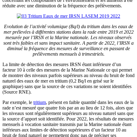
concernant les composantes de l’environnement et les aliments a été
réduite avec une diminution de la fréquence des prélèvements.
Evolution de l’activité volumique (Bq/l) du tritium dans les eaux de
mer prélevées à différentes stations dans la rade entre 2019 et 2022
mesurée par l’IRSN et la Marine nationale. Les niveaux observés
sont très faibles et sans impact sanitaire. A partir de 2022, l’IRSN a
diminué la fréquence des mesures de surveillance en passant de
prélèvements mensuels à trimestriels.
La limite de détection des mesures IRSN étant inférieure d’un
facteur 10 à celle des mesures de la Marine Nationale ce qui permet
de montrer des niveaux parfois supérieurs au niveau du bruit de fond
naturel des eaux de mer en tritium (0,2 Bq/l en grisé sur le
graphique) sans que la source de ces variations ne soient identifiées
(Source RNE).
Par exemple, le
tritium
, présent en faible quantité dans les eaux de la
rade n’est mesuré que quatre fois par an au lieu de 12 fois, alors que
les niveaux sont régulièrement supérieurs au niveau naturel sans que
la source d’apport soit identifiée. Pour 2022, les résultats de mesures
mensuels à vocation sanitaire transmis par la Marine nationale étant
inférieurs aux limites de détection supérieures d’un facteur 10 au
bruit de fond naturel ne permettent donc pas de préciser ses