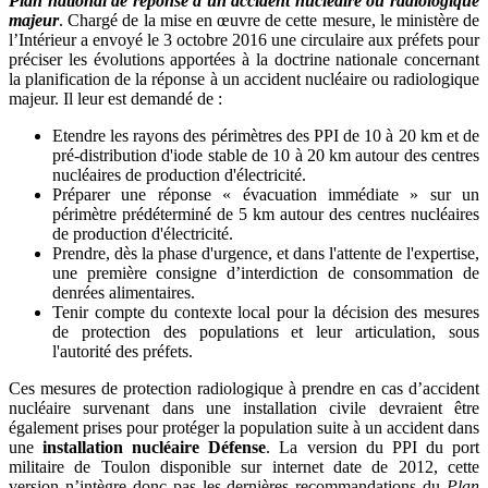
Plan national de réponse à un accident nucléaire ou radiologique
majeur
. Chargé de la mise en œuvre de cette mesure, le ministère de
l’Intérieur a envoyé le 3 octobre 2016 une circulaire aux préfets pour
préciser les évolutions apportées à la doctrine nationale concernant
la planification de la réponse à un accident nucléaire ou radiologique
majeur. Il leur est demandé de :
Etendre les rayons des périmètres des PPI de 10 à 20 km et de
pré-distribution d'iode stable de 10 à 20 km autour des centres
nucléaires de production d'électricité.
Préparer une réponse « évacuation immédiate » sur un
périmètre prédéterminé de 5 km autour des centres nucléaires
de production d'électricité.
Prendre, dès la phase d'urgence, et dans l'attente de l'expertise,
une première consigne d’interdiction de consommation de
denrées alimentaires.
Tenir compte du contexte local pour la décision des mesures
de protection des populations et leur articulation, sous
l'autorité des préfets.
Ces mesures de protection radiologique à prendre en cas d’accident
nucléaire survenant dans une installation civile devraient être
également prises pour protéger la population suite à un accident dans
une
installation nucléaire Défense
. La version du PPI du port
militaire de Toulon disponible sur internet date de 2012, cette
version n’intègre donc pas les dernières recommandations du
Plan