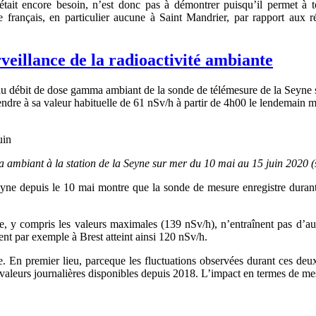
 en était encore besoin, n’est donc pas à démontrer puisqu’il permet 
re français, en particulier aucune à Saint Mandrier, par rapport au
rveillance de la radioactivité ambiante
u du débit de dose gamma ambiant de la sonde de télémesure de la Seyne
e à sa valeur habituelle de 61 nSv/h à partir de 4h00 le lendemain mat
 ambiant à la station de la Seyne sur mer du 10 mai au 15 juin 2020 (
yne depuis le 10 mai montre que la sonde de mesure enregistre duran
.
e, y compris les valeurs maximales (139 nSv/h), n’entraînent pas d’augm
nt par exemple à Brest atteint ainsi 120 nSv/h.
le. En premier lieu, parceque les fluctuations observées durant ces deu
valeurs journalières disponibles depuis 2018. L’impact en termes de mesu