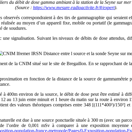
liers du débit de dose gamma ambiant à la station de la Seyne sur mer
(Source :
https://www.mesure-radioactivite.fr/#/expert
)
.
s observés correspondraient à des tirs de gammagraphie qui seraient e
t réalisée au moyen d’un appareil fixe, mobile ou portatif (le gammagr
ité de soudures.
une signalisation. Suivant les niveaux de débits de dose attendus, diffé
nt de la CNIM situé sur le site de Bregaillon. En se rapprochant de la
proximation en fonction de la distance de la source de gammamétrie pa
tance.
à 400m environ de la source, le débit de dose peut être estimé à différe
 12 au 13 juin entre minuit et 1 heure du matin sur la route à enviro
obtient des valeurs théoriques comprises entre 348 [(111*400²)/150²] 
naturelle est due à une source ponctuelle située à 300 m (avec un parcou
nes de l’ordre de 0,001 mSv à comparer à une exposition moyenne
exposition-population-france-metropole/Pages/0-Exposition-populati