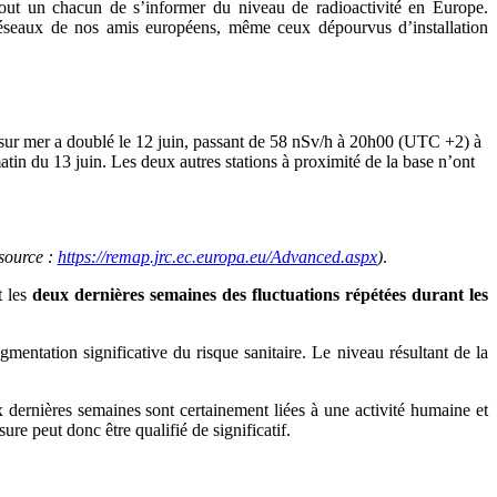
à tout un chacun de s’informer du niveau de radioactivité en Europe.
x réseaux de nos amis européens, même ceux dépourvus d’installation
 sur mer a doublé le 12 juin, passant de 58 nSv/h à 20h00 (UTC +2) à
in du 13 juin. Les deux autres stations à proximité de la base n’ont
source :
https://remap.jrc.ec.europa.eu/Advanced.aspx
)
.
t les
deux dernières semaines des fluctuations répétées durant les
entation significative du risque sanitaire. Le niveau résultant de la
x dernières semaines sont certainement liées à une activité humaine et
re peut donc être qualifié de significatif.