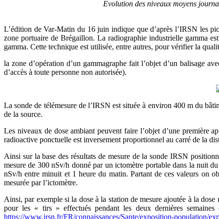
Evolution des niveaux moyens journa
L’édition de Var-Matin du 16 juin indique que d’après l’IRSN les pic
zone portuaire de Brégaillon. La radiographie industrielle gamma es
gamma. Cette technique est utilisée, entre autres, pour vérifier la qual
la zone d’opération d’un gammagraphe fait l’objet d’un balisage avec 
d’accès à toute personne non autorisée).
La sonde de télémesure de l’IRSN est située à environ 400 m du bâtime
de la source.
Les niveaux de dose ambiant peuvent faire l’objet d’une première ap
radioactive ponctuelle est inversement proportionnel au carré de la dis
Ainsi sur la base des résultats de mesure de la sonde IRSN positionné 
mesure de 300 nSv/h donné par un ictomètre portable dans la nuit du
nSv/h entre minuit et 1 heure du matin. Partant de ces valeurs on 
mesurée par l’ictomètre.
Ainsi, par exemple si la dose à la station de mesure ajoutée à la dose 
pour les « tirs » effectués pendant les deux dernières semai
https://www.irsn.fr/FR/connaissances/Sante/exposition-population/