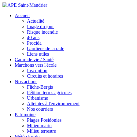
Accueil
Actualité
Image du jour
Risque incendie
40 ans
Procida
Gardiens de la rade
Liens utiles
Cadre de vie / Santé
Marchons vers l'école
Inscription
Circuits et horaires
Nos actions
Fliche-Bergis
Pétition terres agricoles
Urbanisme
Atteintes à l'environnement
Nos courriers
Patrimoine
Plages Posidonies
Milieu marin
Milieu terrestre
Météo locale