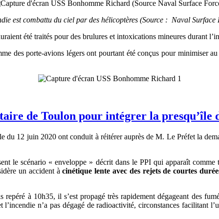
ndie est combattu du ciel par des hélicoptères (Source : Naval Surface 
aient été traités pour des brulures et intoxications mineures durant l’in
omme des porte-avions légers ont pourtant été conçus pour minimiser a
itaire de Toulon pour intégrer la presqu’île
erle du 12 juin 2020 ont conduit à réitérer auprès de M. Le Préfet l
disent le scénario « enveloppe » décrit dans le PPI qui apparaît comme 
sidère un accident à
cinétique lente avec des rejets de courtes durée
repéré à 10h35, il s’est propagé très rapidement dégageant des fumées 
et l’incendie n’a pas dégagé de radioactivité, circonstances facilitant l’