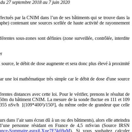
 du 27 septembre 2018 au 7 juin 2020
ffectués par la CNIM dans l’un de ses bâtiments qui se trouve dans la
aphe) contenant une sources scellée de haute activité de rayonnement
rentes sous-zones sont définies (zone surveillée, contrôlée, interdite
 source, le débit de dose augmente et sera donc plus élevé à proximité
r une loi mathématique très simple car le débit de dose d'une source
ntes distances avec cette loi. Pour le vérifier, prenons le résultat de
n 150m du bâtiment CNIM. La mesure de la sonde fluctue en 111 et 109
et 355 nSv/h [(109*400²)/150²], du même ordre de grandeur que celle
rs dans l’air sans écran dû à un ou des bâtiments), alors elle atteindra
 d’une personne résidant en France de 4,5 mSv/an (Source IRSN
on-France-Sommaire.aspx#.Xue7E5k69aM
). Si vous souhaitez calculer