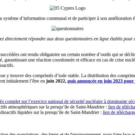
u système d’information communal et de participer à son amélioration é
 directement répondre aux deux questionnaires en ligne établis pour cet
t succédées ont rendu obligatoire un certain nombre d’outils qui se décl
té, garantissant une réaction coordonnée et efficace en cas de crise nucl
oactifs.
ur y trouver des comprimés d’iode stable. La distribution des comprimé
t initialement l’être en
juin 2022,
puis annoncée en juin 2023 pour 
et sur l’exercice national de sécurité nucléaire à dominante sécuri
ifs atmosphériques sur la presqu’ile de Saint-Mandrier :
lien de téléc
oactifs liquides sur la presqu’ile de Saint-Mandrier :
lien de téléchar
ection des populations, des biens et de l'environnement, pour faire face a