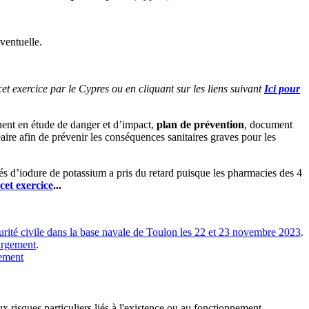
ventuelle.
 exercice par le Cypres ou en cliquant sur les liens suivant
Ici pour
inent en étude de danger et d’impact,
plan de prévention
, document
éaire afin de prévenir les conséquences sanitaires graves pour les
s d’iodure de potassium a pris du retard puisque les pharmacies des 4
cet exercice
...
té civile dans la base navale de Toulon les 22 et 23 novembre 2023
.
hargement
.
gement
ux risques particuliers liés à l'existence ou au fonctionnement