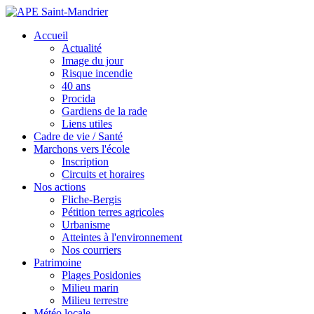
Accueil
Actualité
Image du jour
Risque incendie
40 ans
Procida
Gardiens de la rade
Liens utiles
Cadre de vie / Santé
Marchons vers l'école
Inscription
Circuits et horaires
Nos actions
Fliche-Bergis
Pétition terres agricoles
Urbanisme
Atteintes à l'environnement
Nos courriers
Patrimoine
Plages Posidonies
Milieu marin
Milieu terrestre
Météo locale