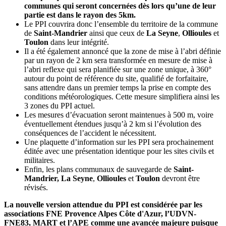
communes qui seront concernées dès lors qu’une de leur
partie est dans le rayon des 5km.
Le PPI couvrira donc l’ensemble du territoire de la commune
de
Saint-Mandrier
ainsi que ceux de
La Seyne
,
Ollioules
et
Toulon
dans leur intégrité.
Il a été également annoncé que la zone de mise à l’abri définie
par un rayon de 2 km sera transformée en mesure de mise à
l’abri reflexe qui sera planifiée sur une zone unique, à 360°
autour du point de référence du site, qualifié de forfaitaire,
sans attendre dans un premier temps la prise en compte des
conditions météorologiques. Cette mesure simplifiera ainsi les
3 zones du PPI actuel.
Les mesures d’évacuation seront maintenues à 500 m, voire
éventuellement étendues jusqu’à 2 km si l’évolution des
conséquences de l’accident le nécessitent.
Une plaquette d’information sur les PPI sera prochainement
éditée avec une présentation identique pour les sites civils et
militaires.
Enfin, les plans communaux de sauvegarde de
Saint-
Mandrier, La Seyne
,
Ollioules
et
Toulon
devront être
révisés.
La nouvelle version attendue du PPI est considérée par les
associations FNE Provence Alpes Côte d'Azur, l’UDVN-
FNE83, MART et l’APE comme une avancée majeure puisque