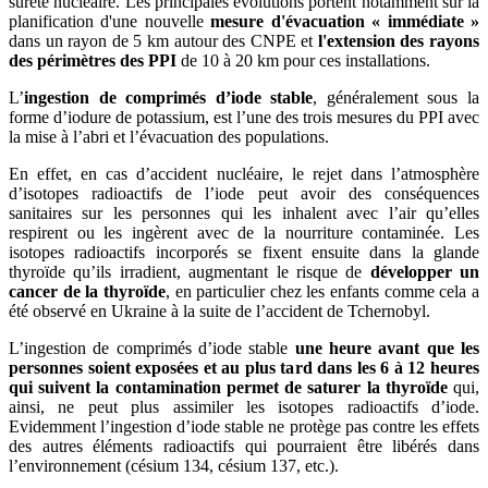
sûreté nucléaire. Les principales évolutions portent notamment sur la
planification d'une nouvelle
mesure d'évacuation « immédiate »
dans un rayon de 5 km autour des CNPE et
l'extension des rayons
des périmètres des PPI
de 10 à 20 km pour ces installations.
L’
ingestion de comprimés d’iode stable
, généralement sous la
forme d’iodure de potassium, est l’une des trois mesures du PPI avec
la mise à l’abri et l’évacuation des populations.
En effet, en cas d’accident nucléaire, le rejet dans l’atmosphère
d’isotopes radioactifs de l’iode peut avoir des conséquences
sanitaires sur les personnes qui les inhalent avec l’air qu’elles
respirent ou les ingèrent avec de la nourriture contaminée. Les
isotopes radioactifs incorporés se fixent ensuite dans la glande
thyroïde qu’ils irradient, augmentant le risque de
développer un
cancer de la thyroïde
, en particulier chez les enfants comme cela a
été observé en Ukraine à la suite de l’accident de Tchernobyl.
L’ingestion de comprimés d’iode stable
une heure avant que les
personnes soient exposées et au plus tard dans les 6 à 12 heures
qui suivent la contamination permet de saturer la thyroïde
qui,
ainsi, ne peut plus assimiler les isotopes radioactifs d’iode.
Evidemment l’ingestion d’iode stable ne protège pas contre les effets
des autres éléments radioactifs qui pourraient être libérés dans
l’environnement (césium 134, césium 137, etc.).