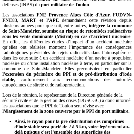
défenses (INBS) du
port militaire de Toulon
.
Les associations
FNE Provence Alpes Côte d'Azur, l’UDVN-
FNE83, MART et l’APE
demandaient cette révision depuis
plusieurs années pour que soit, entre autres,
intégrée la commune
de Saint-Mandrier, soumise au risque de retombées radioactives
sous les vents dominants (Mistral) en cas d’accident nucléaire
.
En effet, les différentes études d’impact d’un accident nucléaire
qu’elles ont réalisées montrent l’importance des conséquences
radiologiques prévisibles de rejets radioactifs dans l’atmosphère et
dans les eaux suite à un accident nucléaire d’un navire à propulsion
nucléaire ou d’une installation nucléaire à terre, en particulier sur la
commune de Saint-Mandrier. Elles préconisaient en particulier
l’extension du périmètre du PPI et de pré-distribution d'iode
stable
, conformément aux recommandations des autorités
européennes de sûreté et de radioprotection.
Lors de la réunion, le représentant de la Direction générale de la
sécurité civile et de la gestion des crises (DGSCGC) a donc informé
les associations que le
PPI
de Toulon sera révisé avec
l’élargissement de la zone couverte par le PPI du port militaire.
Ainsi, le rayon pour la pré-distribution des comprimés
d’iode stable sera porté de 2 à 5 km, voire légèrement au-
delà puisque c’est l’ensemble des superficies des