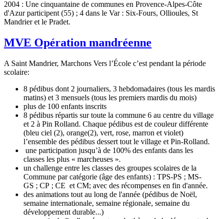
2004 : Une cinquantaine de communes en Provence-Alpes-Côte
d'Azur participent (55) ; 4 dans le Var : Six-Fours, Ollioules, St
Mandrier et le Pradet.
MVE Opération mandréenne
A Saint Mandrier, Marchons Vers l’École c’est pendant la période
scolaire:
8 pédibus dont 2 journaliers, 3 hebdomadaires (tous les mardis
matins) et 3 mensuels (tous les premiers mardis du mois)
plus de 100 enfants inscrits
8 pédibus répartis sur toute la commune 6 au centre du village
et 2 à Pin Rolland. Chaque pédibus est de couleur différente
(bleu ciel (2), orange(2), vert, rose, marron et violet)
l’ensemble des pédibus dessert tout le village et Pin-Rolland.
une participation jusqu’à de 100% des enfants dans les
classes les plus « marcheuses ».
un challenge entre les classes des groupes scolaires de la
Commune par catégorie (âge des enfants) : TPS-PS ; MS-
GS ; CP ; CE et CM; avec des récompenses en fin d'année.
des animations tout au long de l'année (pédibus de Noël,
semaine internationale, semaine régionale, semaine du
développement durable...)